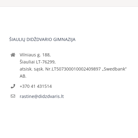
ŠIAULIŲ DIDŽDVARIO GIMNAZIJA
Vilniaus g. 188,
Šiauliai LT-76299,
atsisk. sąsk. Nr.LT507300010002409897 „Swedbank“
AB.
+370 41 431514
rastine@didzdvaris.lt