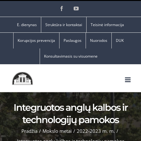
Skip
Facebook
YouTube
to
content
E. dienynas
Struktūra ir kontaktai
Teisinė informacija
Korupcijos prevencija
Paslaugos
Nuorodos
DUK
Konsultavimasis su visuomene
Integruotos anglų kalbos ir
technologijų pamokos
Pradžia
/
Mokslo metai
/
2022-2023 m. m.
/
Integruotos anglų kalbos ir technologijų pamokos