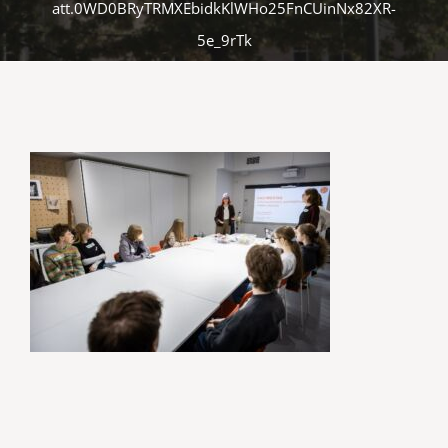
att.0WD0BRyTRMXEbidkKlWHo25FnCUinNx82XR-
5e_9rTk