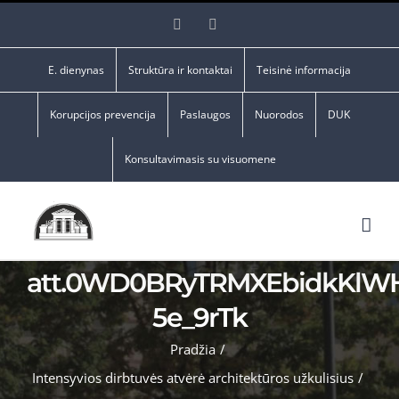
Skip
Facebook
YouTube
to
content
E. dienynas
Struktūra ir kontaktai
Teisinė informacija
Korupcijos prevencija
Paslaugos
Nuorodos
DUK
Konsultavimasis su visuomene
att.0WD0BRyTRMXEbidkKlW
5e_9rTk
Pradžia
/
Intensyvios dirbtuvės atvėrė architektūros užkulisius
/