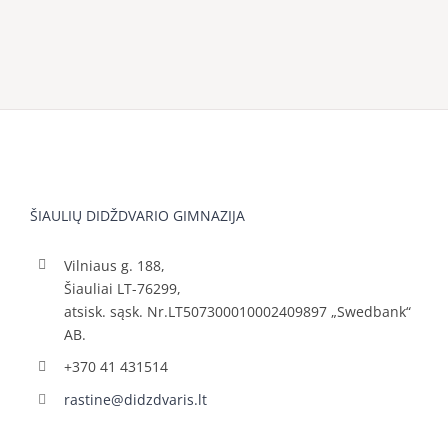
ŠIAULIŲ DIDŽDVARIO GIMNAZIJA
Vilniaus g. 188,
Šiauliai LT-76299,
atsisk. sąsk. Nr.LT507300010002409897 „Swedbank“
AB.
+370 41 431514
rastine@didzdvaris.lt