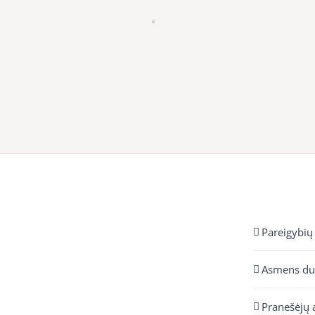
Pareigybių
Asmens d
Pranešėjų 