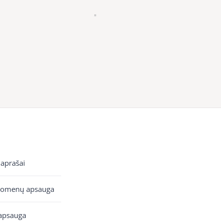
 aprašai
uomenų apsauga
apsauga