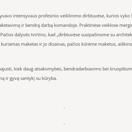
dalyvavo intensyvaus profesinio veiklinimo dirbtuvėse, kurios vyko Ši
 maketavimą ir bendrą darbą komandoje. Praktinėse veiklose mergi
. Pačios dalyvės tvirtino, kad „dirbtuvėse susipažinome su archit
uriamas maketas ir jo dizainas, pačios kūrėme maketus, aiškinomės
ir pajusti, kiek daug atsakomybės, bendradarbiavimo bei kruopštumo
ą ir gyvą santykį su kūryba.