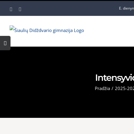
Skip
E. dieny
Facebook
YouTube
to
content
Toggle
Sliding
Bar
Area
Intensyvi
Pradžia
/
2025-20