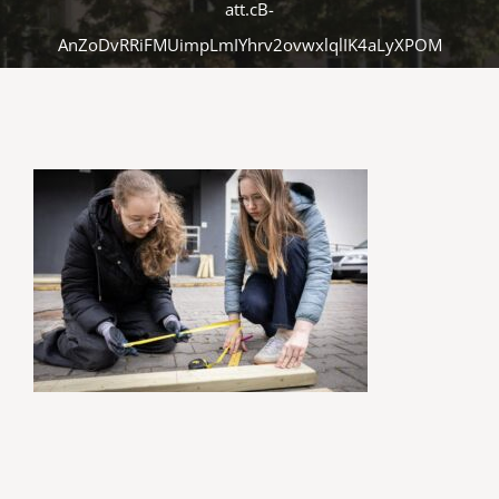
att.cB-
AnZoDvRRiFMUimpLmIYhrv2ovwxlqlIK4aLyXPOM