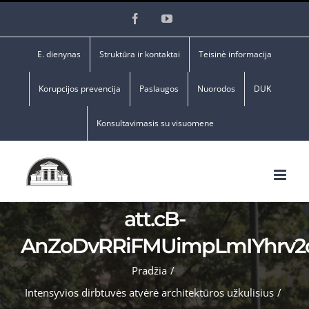
Skip
Facebook
YouTube
to
content
E. dienynas
Struktūra ir kontaktai
Teisinė informacija
Korupcijos prevencija
Paslaugos
Nuorodos
DUK
Konsultavimasis su visuomene
att.cB-
AnZoDvRRiFMUimpLmIYhrv2
Pradžia
/
Intensyvios dirbtuvės atvėrė architektūros užkulisius
/