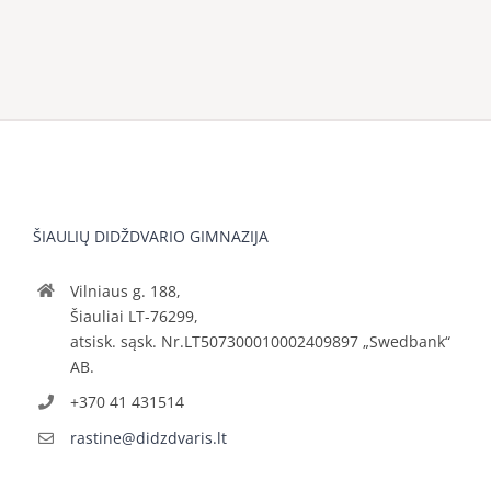
ŠIAULIŲ DIDŽDVARIO GIMNAZIJA
Vilniaus g. 188,
Šiauliai LT-76299,
atsisk. sąsk. Nr.LT507300010002409897 „Swedbank“
AB.
+370 41 431514
rastine@didzdvaris.lt