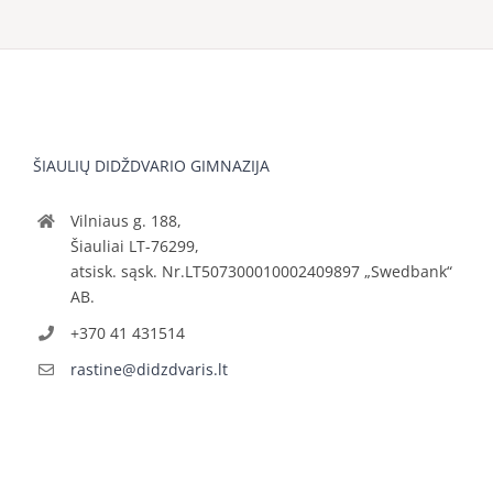
ŠIAULIŲ DIDŽDVARIO GIMNAZIJA
Vilniaus g. 188,
Šiauliai LT-76299,
atsisk. sąsk. Nr.LT507300010002409897 „Swedbank“
AB.
+370 41 431514
rastine@didzdvaris.lt