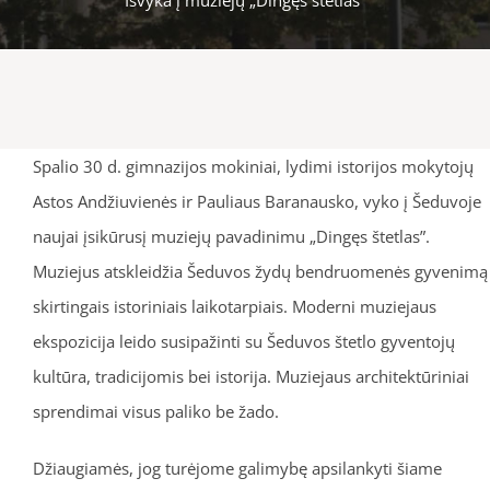
Spalio 30 d. gimnazijos mokiniai, lydimi istorijos mokytojų
Astos Andžiuvienės ir Pauliaus Baranausko, vyko į Šeduvoje
naujai įsikūrusį muziejų pavadinimu „Dingęs štetlas”.
Muziejus atskleidžia Šeduvos žydų bendruomenės gyvenimą
skirtingais istoriniais laikotarpiais. Moderni muziejaus
ekspozicija leido susipažinti su Šeduvos štetlo gyventojų
kultūra, tradicijomis bei istorija. Muziejaus architektūriniai
sprendimai visus paliko be žado.
Džiaugiamės, jog turėjome galimybę apsilankyti šiame