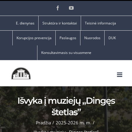
Skip
Facebook
YouTube
to
content
E. dienynas
Struktūra ir kontaktai
Teisinė informacija
Korupcijos prevencija
Paslaugos
Nuorodos
DUK
Konsultavimasis su visuomene
Išvyka į muziejų „Dingęs
štetlas”
Pradžia
/
2025-2026 m. m.
/
Išvyka į muziejų „Dingęs štetlas”