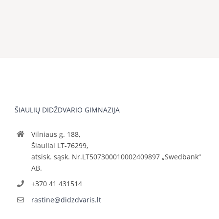
ŠIAULIŲ DIDŽDVARIO GIMNAZIJA
Vilniaus g. 188,
Šiauliai LT-76299,
atsisk. sąsk. Nr.LT507300010002409897 „Swedbank“
AB.
+370 41 431514
rastine@didzdvaris.lt