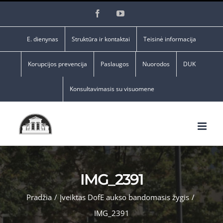
Skip
Facebook
YouTube
to
content
E. dienynas
Struktūra ir kontaktai
Teisinė informacija
Korupcijos prevencija
Paslaugos
Nuorodos
DUK
Konsultavimasis su visuomene
IMG_2391
Pradžia
/
Įveiktas DofE aukso bandomasis žygis
/
IMG_2391