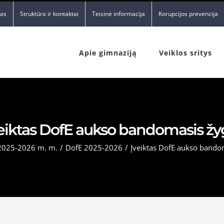
nas
Struktūra ir kontaktai
Teisinė informacija
Korupcijos prevencija
Apie gimnaziją
Veiklos sritys
eiktas DofE aukso bandomasis žy
2025-2026 m. m.
/
DofE 2025-2026
/
Įveiktas DofE aukso bando