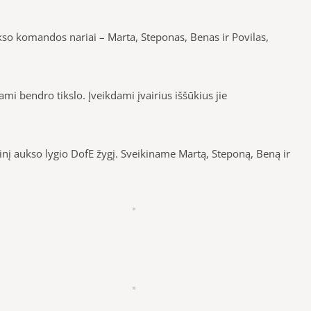
so komandos nariai – Marta, Steponas, Benas ir Povilas,
i bendro tikslo. Įveikdami įvairius iššūkius jie
dinį aukso lygio DofE žygį. Sveikiname Martą, Steponą, Beną ir