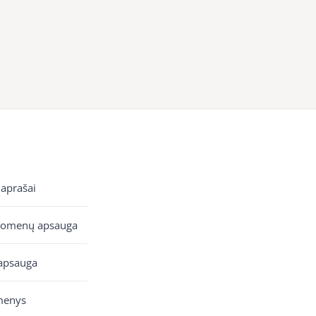
 aprašai
uomenų apsauga
apsauga
menys