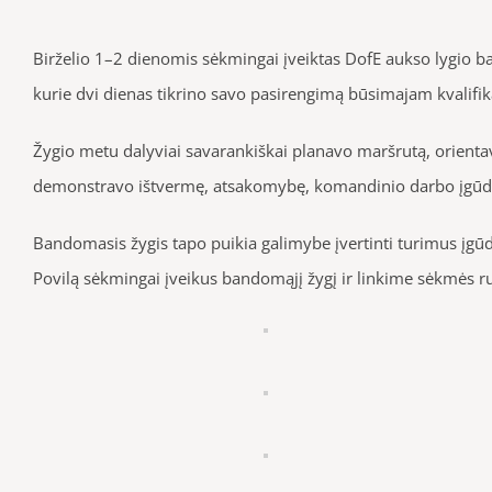
Birželio 1–2 dienomis sėkmingai įveiktas DofE aukso lygio b
kurie dvi dienas tikrino savo pasirengimą būsimajam kvalifik
Žygio metu dalyviai savarankiškai planavo maršrutą, orientav
demonstravo ištvermę, atsakomybę, komandinio darbo įgūdžius
Bandomasis žygis tapo puikia galimybe įvertinti turimus įgūdž
Povilą sėkmingai įveikus bandomąjį žygį ir linkime sėkmės ru