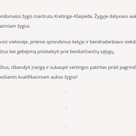
andomasis žygis maršrutu Kretinga–Klaipėda. Žygyje dalyvavo auk
aciniam žygiui.
osi vietovėje, priėmė sprendimus kelyje ir bendradarbiavo siekdam
 bei gebėjimą prisitaikyti prie besikeičiančių sąlygų.
ius, išbandyti įrangą ir sukaupti vertingos patirties prieš pagrin
ošiantis kvalifikaciniam aukso žygiui!