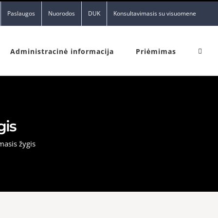
Paslaugos
Nuorodos
DUK
Konsultavimasis su visuomene
Administracinė informacija
Priėmimas
gis
masis žygis