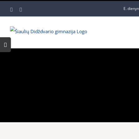
Skip
E. dieny
Facebook
YouTube
to
content
Toggle
Sliding
Bar
Area