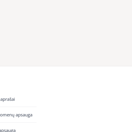
 aprašai
uomenų apsauga
apsauga