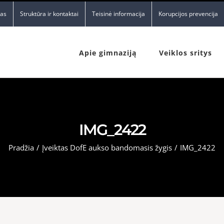
nas
Struktūra ir kontaktai
Teisinė informacija
Korupcijos prevencija
Apie gimnaziją
Veiklos sritys
IMG_2422
Pradžia
/
Įveiktas DofE aukso bandomasis žygis
/
IMG_2422