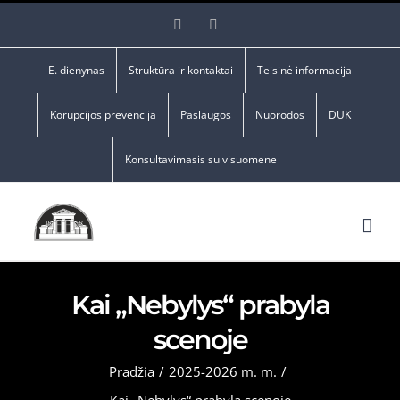
Skip
Facebook
YouTube
to
content
E. dienynas
Struktūra ir kontaktai
Teisinė informacija
Korupcijos prevencija
Paslaugos
Nuorodos
DUK
Konsultavimasis su visuomene
Kai „Nebylys“ prabyla
scenoje
Pradžia
/
2025-2026 m. m.
/
Kai „Nebylys“ prabyla scenoje