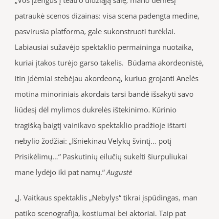
patraukė scenos dizainas: visa scena padengta medine,
pasvirusia platforma, gale sukonstruoti turėklai.
Labiausiai sužavėjo spektaklio permaininga nuotaika,
kuriai įtakos turėjo garso takelis. Būdama akordeonistė,
itin įdėmiai stebėjau akordeoną, kuriuo grojanti Anelės
motina minoriniais akordais tarsi bandė išsakyti savo
liūdesį dėl mylimos dukrelės ištekinimo. Kūrinio
tragišką baigtį vainikavo spektaklio pradžioje ištarti
nebylio žodžiai: „Išniekinau Velykų švintį… potį
Prisikėlimų…“ Paskutinių eilučių sukelti šiurpuliukai
mane lydėjo iki pat namų.“
Augustė
„J. Vaitkaus spektaklis „Nebylys“ tikrai įspūdingas, man
patiko scenografija, kostiumai bei aktoriai. Taip pat