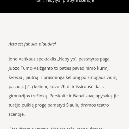
Acta est fabula, plaudite!
Jono Vaitkaus spektaklis „Nebylys“, pastatytas pagal
Juozo Tumo-Vaižganto to paties pavadinimo kūrinį,
kviečia į jautrią ir prasmingą kelionę po žmogaus vidinį
pasaulį. Į šią kelionę kovo 20 d. ir išsiruošė dalis
gimnazijos trečiokų. Perskaitę ir išanalizavę apysaką, jie
turėjo puikią progą pamatyti Šiaulių dramos teatro
scenoje.
„Vos įžengus į teatro didžiąją salę, mano dėmesį