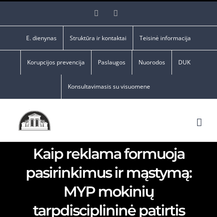
Skip
Facebook
YouTube
to
content
E. dienynas
Struktūra ir kontaktai
Teisinė informacija
Korupcijos prevencija
Paslaugos
Nuorodos
DUK
Konsultavimasis su visuomene
Kaip reklama formuoja
pasirinkimus ir mąstymą:
MYP mokinių
tarpdisciplininė patirtis