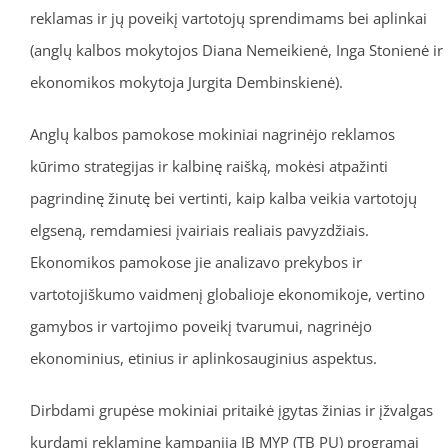
reklamas ir jų poveikį vartotojų sprendimams bei aplinkai
(anglų kalbos mokytojos Diana Nemeikienė, Inga Stonienė ir
ekonomikos mokytoja Jurgita Dembinskienė).
Anglų kalbos pamokose mokiniai nagrinėjo reklamos
kūrimo strategijas ir kalbinę raišką, mokėsi atpažinti
pagrindinę žinutę bei vertinti, kaip kalba veikia vartotojų
elgseną, remdamiesi įvairiais realiais pavyzdžiais.
Ekonomikos pamokose jie analizavo prekybos ir
vartotojiškumo vaidmenį globalioje ekonomikoje, vertino
gamybos ir vartojimo poveikį tvarumui, nagrinėjo
ekonominius, etinius ir aplinkosauginius aspektus.
Dirbdami grupėse mokiniai pritaikė įgytas žinias ir įžvalgas
kurdami reklaminę kampaniją IB MYP (TB PU) programai