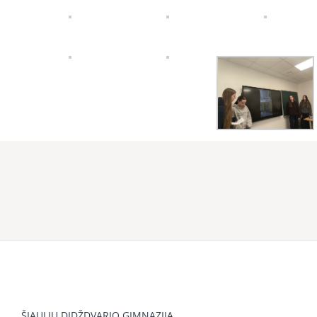
ŠIAULIŲ DIDŽDVARIO GIMNAZIJA