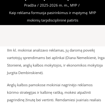
Pradžia
/
2025-2026 m. m.
,
MYP
/
Kaip reklama formuoja pasirinkimus ir mąstymą: MYP
mokinių tarpdisciplininė patirtis
IIm kl. mokiniai analizavo reklamas, jų daromą poveikį
vartotojų sprendimams bei aplinkai (Diana Nemeikienė, Inga
Stonienė, anglų kalbos mokytojos, ir ekonomikos mokytoja
Jurgita Dembinskienė).
Anglų kalbos pamokose mokiniai nagrinėjo reklamos
kūrimo strategijas ir kalbinę raišką, mokėsi atpažinti
pagrindinę žinutę bei vertinti. Remdamiesi įvairiais realiais