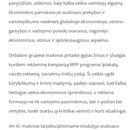
pavyzdžiais, aiškinosi, kaip kalba veikia vartotojų elgseną .
Ekonomikos pamokose jie analizavo prekybos ir
vartotojiškumo vaidmenį globalioje ekonomikoje, vertino
gamybos ir vartojimo poveikį tvarumui, nagrinėjo
ekonominius, etinius ir aplinkosauginius aspektus.
Dirbdami grupėse mokiniai pritaikė įgytas žinias ir įžvalgas
kurdami reklaminę kampaniją MYP programai (plakatą,
vaizdo reklamą, socialinių tinklų įrašą). Ši veikla ugdė
kūrybiškumą ir kritinį mąstymą, padėjo suprasti, kad kalba
tiesiogiai veikia ekonominius sprendimus, o reklama
formuoja ne tik vartojimo pasirinkimus, bet ir požiūrį bei
vertybes, todėl svarbu ją kritiškai vertinti ir kurti atsakingai.
IIm kl. mokiniai tarpdisciplininiame modulyje analizavo