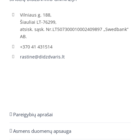
Vilniaus g. 188,
Šiauliai LT-76299,
atsisk. sąsk. Nr.LT507300010002409897 „Swedbank“
AB.
+370 41 431514
rastine@didzdvaris.lt
Pareigybių aprašai
Asmens duomenų apsauga