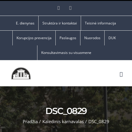
Skip
Facebook
YouTube
to
content
E. dienynas
Struktūra ir kontaktai
Teisinė informacija
Korupcijos prevencija
Paslaugos
Nuorodos
DUK
Konsultavimasis su visuomene
DSC_0829
Pradžia
/
Kalėdinis karnavalas
/
DSC_0829