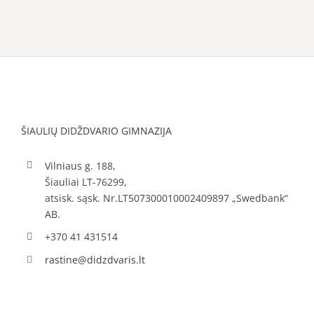
ŠIAULIŲ DIDŽDVARIO GIMNAZIJA
Vilniaus g. 188,
Šiauliai LT-76299,
atsisk. sąsk. Nr.LT507300010002409897 „Swedbank“
AB.
+370 41 431514
rastine@didzdvaris.lt