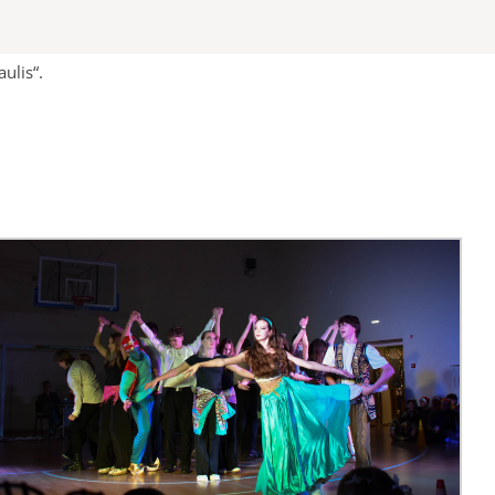
ulis“.