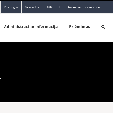
Paslaugos
Nuorodos
DUK
Konsultavimasis su visuomene
Administracinė informacija
Priėmimas
s