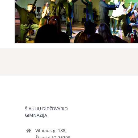
ŠIAULIŲ DIDŽDVARIO
GIMNAZIJA
Vilniaus g. 188,
Šiauliai LT-76299,