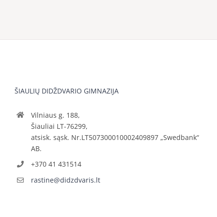
ŠIAULIŲ DIDŽDVARIO GIMNAZIJA
Vilniaus g. 188,
Šiauliai LT-76299,
atsisk. sąsk. Nr.LT507300010002409897 „Swedbank“
AB.
+370 41 431514
rastine@didzdvaris.lt