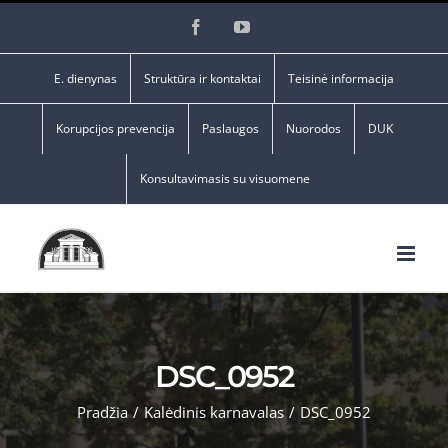
Skip
Facebook
YouTube
to
content
E. dienynas
Struktūra ir kontaktai
Teisinė informacija
Korupcijos prevencija
Paslaugos
Nuorodos
DUK
Konsultavimasis su visuomene
DSC_0952
Pradžia
/
Kalėdinis karnavalas
/
DSC_0952