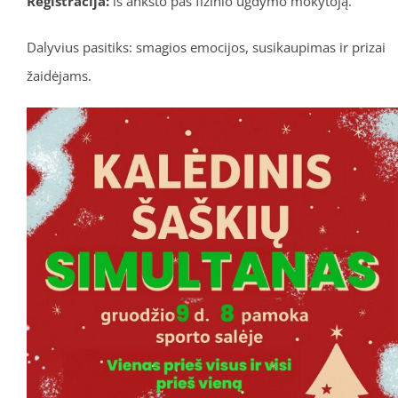
Registracija:
iš anksto pas fizinio ugdymo mokytoją.
Dalyvius pasitiks: smagios emocijos, susikaupimas ir prizai
žaidėjams.