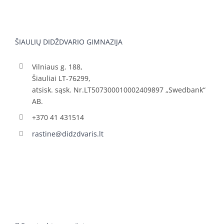
ŠIAULIŲ DIDŽDVARIO GIMNAZIJA
Vilniaus g. 188,
Šiauliai LT-76299,
atsisk. sąsk. Nr.LT507300010002409897 „Swedbank“
AB.
+370 41 431514
rastine@didzdvaris.lt