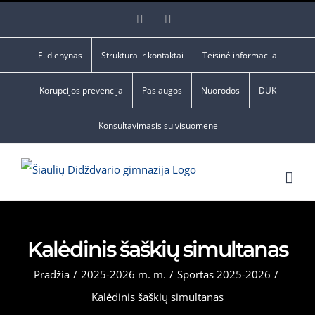
Skip
Facebook
YouTube
to
content
E. dienynas
Struktūra ir kontaktai
Teisinė informacija
Korupcijos prevencija
Paslaugos
Nuorodos
DUK
Konsultavimasis su visuomene
Kalėdinis šaškių simultanas
Pradžia
/
2025-2026 m. m.
/
Sportas 2025-2026
/
Kalėdinis šaškių simultanas