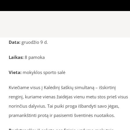
Data:
gruodžio 9 d.
Laikas:
8 pamoka
Vieta:
mokyklos sporto salė
Kviečiame visus į Kalėdinį šaškių simultaną – išskirtinį
renginį, kuriame vienas žaidėjas vienu metu stos prieš visus
norinčius dalyvius. Tai puiki proga išbandyti savo jėgas,
pramankštinti protą ir pasisemti šventinės nuotaikos.