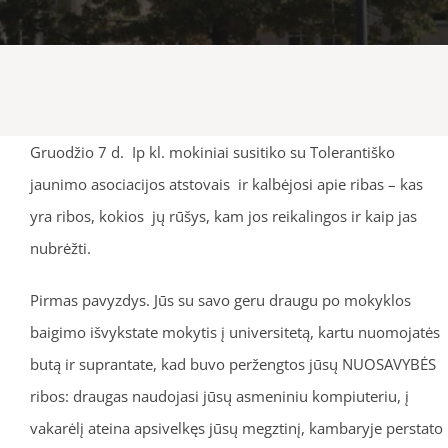
Gruodžio 7 d. Ip kl. mokiniai susitiko su Tolerantiško
jaunimo asociacijos atstovais ir kalbėjosi apie ribas – kas
yra ribos, kokios jų rūšys, kam jos reikalingos ir kaip jas
nubrėžti.
Pirmas pavyzdys. Jūs su savo geru draugu po mokyklos
baigimo išvykstate mokytis į universitetą, kartu nuomojatės
butą ir suprantate, kad buvo peržengtos jūsų NUOSAVYBĖS
ribos: draugas naudojasi jūsų asmeniniu kompiuteriu, į
vakarėlį ateina apsivelkęs jūsų megztinį, kambaryje perstato