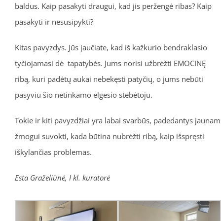
baldus. Kaip pasakyti draugui, kad jis peržengė ribas? Kaip
pasakyti ir nesusipykti?
Kitas pavyzdys. Jūs jaučiate, kad iš kažkurio bendraklasio
tyčiojamasi dė tapatybės. Jums norisi užbrėžti EMOCINĘ
ribą, kuri padėtų aukai nebekęsti patyčių, o jums nebūti
pasyviu šio netinkamo elgesio stebėtoju.
Tokie ir kiti pavyzdžiai yra labai svarbūs, padedantys jaunam
žmogui suvokti, kada būtina nubrėžti ribą, kaip išspręsti
iškylančias problemas.
Esta Graželiūnė, I kl. kuratorė