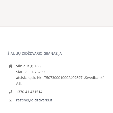
ŠIAULIŲ DIDŽDVARIO GIMNAZIJA
Vilniaus g. 188,
Šiauliai LT-76299,
atsisk. sąsk. Nr.LT507300010002409897 „Swedbank“
AB.
+370 41 431514
rastine@didzdvaris.lt