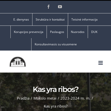
Skip
Facebook
YouTube
to
content
E. dienynas
Struktūra ir kontaktai
Teisinė informacija
Korupcijos prevencija
Paslaugos
Nuorodos
DUK
Konsultavimasis su visuomene
Kas yra ribos?
Pradžia
/
Mokslo metai
/
2023-2024 m. m.
/
Kas yra ribos?