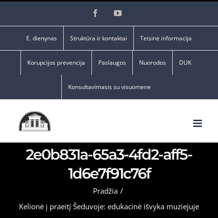
Skip
Facebook
YouTube
to
content
E. dienynas
Struktūra ir kontaktai
Teisinė informacija
Korupcijos prevencija
Paslaugos
Nuorodos
DUK
Konsultavimasis su visuomene
2e0b831a-65a3-4fd2-aff5-
1d6e7f91c76f
Pradžia
/
Kelionė į praeitį Šeduvoje: edukacinė išvyka muziejuje