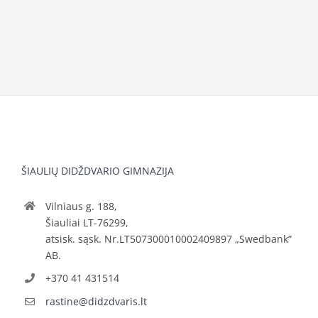
ŠIAULIŲ DIDŽDVARIO GIMNAZIJA
Vilniaus g. 188,
Šiauliai LT-76299,
atsisk. sąsk. Nr.LT507300010002409897 „Swedbank“
AB.
+370 41 431514
rastine@didzdvaris.lt