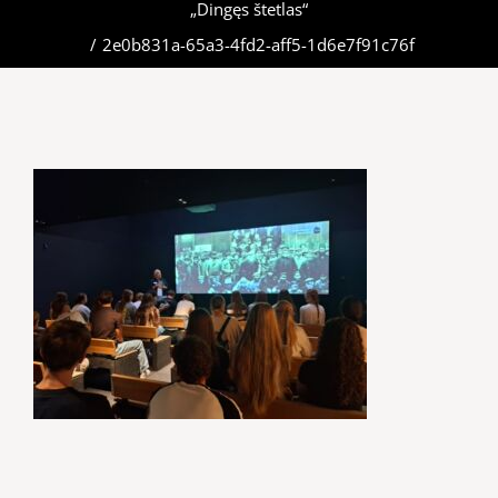
„Dingęs štetlas“
/
2e0b831a-65a3-4fd2-aff5-1d6e7f91c76f