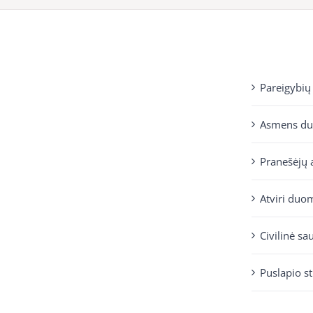
Pareigybių
Asmens d
Pranešėjų 
Atviri duo
Civilinė sa
Puslapio s