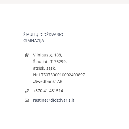
ŠIAULIŲ DIDŽDVARIO
GIMNAZIJA
Vilniaus g. 188,
Šiauliai LT-76299,
atsisk. sąsk.
Nr.LT507300010002409897
„Swedbank“ AB.
+370 41 431514
rastine@didzdvaris.lt