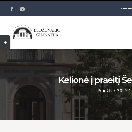
Skip
E. dieny
Facebook
YouTube
to
content
Toggle
Sliding
Bar
Area
Kelionė į praeitį 
Pradžia
/
2025-2