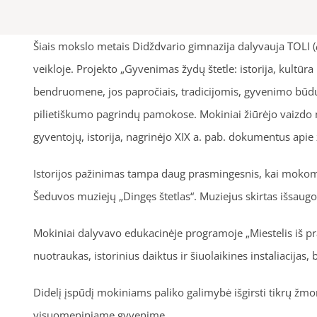
Šiais mokslo metais Didždvario gimnazija dalyvauja TOLI (
veikloje. Projekto „Gyvenimas žydų štetle: istorija, kultūra 
bendruomene, jos papročiais, tradicijomis, gyvenimo būdu. P
pilietiškumo pagrindų pamokose. Mokiniai žiūrėjo vaizdo m
gyventojų, istorija, nagrinėjo XIX a. pab. dokumentus apie 
Istorijos pažinimas tampa daug prasmingesnis, kai mokomės 
Šeduvos muziejų „Dingęs štetlas“. Muziejus skirtas išsaugo
Mokiniai dalyvavo edukacinėje programoje „Miestelis iš pr
nuotraukas, istorinius daiktus ir šiuolaikines instaliacij
Didelį įspūdį mokiniams paliko galimybė išgirsti tikrų žm
visuomeniniame gyvenime.