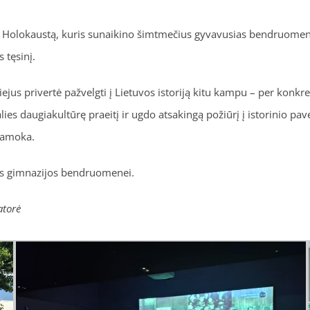
, Holokaustą, kuris sunaikino šimtmečius gyvavusias bendruomene
 tęsinį.
iejus privertė pažvelgti į Lietuvos istoriją kitu kampu – per konk
ies daugiakultūrę praeitį ir ugdo atsakingą požiūrį į istorinio pa
 pamoka.
atys gimnazijos bendruomenei.
atorė