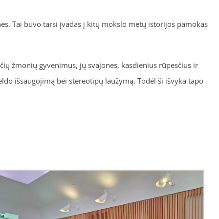
s. Tai buvo tarsi įvadas į kitų mokslo metų istorijos pamokas
rečių žmonių gyvenimus, jų svajones, kasdienius rūpesčius ir
veldo išsaugojimą bei stereotipų laužymą. Todėl ši išvyka tapo