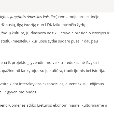
ghts, Jungtinės Amerikos Valstijos
) remiamoje projektinėje
idžiausių, ilgą istoriją nuo LDK laikų turinčia žydų
ydų) kultūra, jų diaspora ne tik Lietuvoje prasidėjo istorijos ir
tetlų (miestelių), kuriuose žydai sudarė pusę ir daugiau
iena iš projekto įgyvendinimo veiklų – edukacinė išvyka į
žindinti lankytojus su jų kultūra, tradicijomis bei istorija.
sitelkiant interaktyvias ekspozicijas, autentiškus liudijimus,
iai ir gyvenimo būdas.
dų bendruomenės atliko Lietuvos ekonominiame, kultūriniame ir