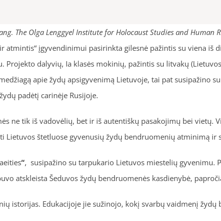
ang. The Olga Lenggyel Institute for Holocaust Studies and Human Ri
ir atmintis“ įgyvendinimui pasirinkta gilesnė pažintis su viena iš d
rojekto dalyvių, Ia klasės mokinių, pažintis su litvakų (Lietuvos ž
edžiagą apie žydų apsigyvenimą Lietuvoje, tai pat susipažino su š
žydų padėtį carinėje Rusijoje.
ne tik iš vadovėlių, bet ir iš autentiškų pasakojimų bei vietų. V
ti Lietuvos štetluose gyvenusių žydų bendruomenių atminimą ir supa
aeities
“
, susipažino su tarpukario Lietuvos miestelių gyvenimu. Pa
as, buvo atskleista Šeduvos žydų bendruomenės kasdienybė, paproč
onių istorijas. Edukacijoje jie sužinojo, kokį svarbų vaidmenį žy