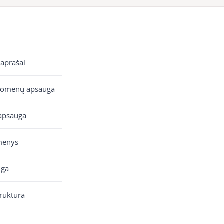
 aprašai
uomenų apsauga
apsauga
menys
uga
truktūra