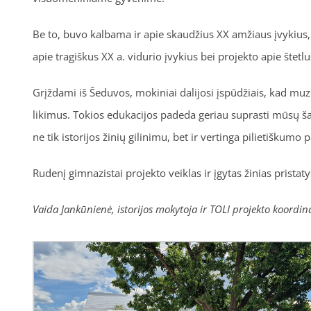
Be to, buvo kalbama ir apie skaudžius XX amžiaus įvykius
apie tragiškus XX a. vidurio įvykius bei projekto apie štetlus
Grįždami iš Šeduvos, mokiniai dalijosi įspūdžiais, kad muz
likimus. Tokios edukacijos padeda geriau suprasti mūsų šal
ne tik istorijos žinių gilinimu, bet ir vertinga pilietiškumo
Rudenį gimnazistai projekto veiklas ir įgytas žinias prist
Vaida Jankūnienė, istorijos mokytoja ir TOLI projekto koordin