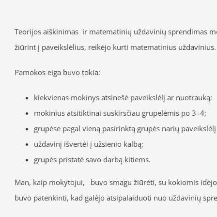
Teorijos aiškinimas ir matematinių uždavinių sprendimas mo
žiūrint į paveikslėlius, reikėjo kurti matematinius uždavinius.
Pamokos eiga buvo tokia:
kiekvienas mokinys atsinešė paveikslėlį ar nuotrauką;
mokinius atsitiktinai suskirsčiau grupelėmis po 3–4;
grupėse pagal vieną pasirinktą grupės narių paveikslėlį
uždavinį išvertėi į užsienio kalbą;
grupės pristatė savo darbą kitiems.
Man, kaip mokytojui, buvo smagu žiūrėti, su kokiomis idėjom
buvo patenkinti, kad galėjo atsipalaiduoti nuo uždavinių sp