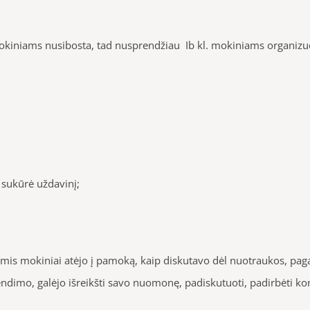
kiniams nusibosta, tad nusprendžiau Ib kl. mokiniams organizuot
 sukūrė uždavinį;
is mokiniai atėjo į pamoką, kaip diskutavo dėl nuotraukos, paga
rendimo, galėjo išreikšti savo nuomonę, padiskutuoti, padirbėti k