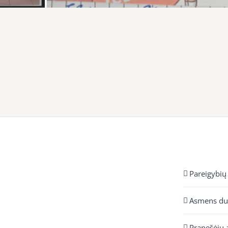
Pareigybių
Asmens d
Pranešėjų 