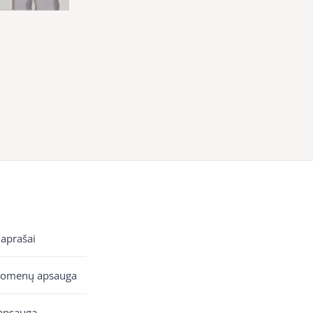
 aprašai
uomenų apsauga
apsauga