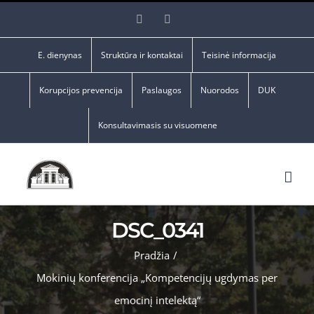
Skip
Facebook
YouTube
to
content
E. dienynas
Struktūra ir kontaktai
Teisinė informacija
Korupcijos prevencija
Paslaugos
Nuorodos
DUK
Konsultavimasis su visuomene
DSC_0341
Pradžia
/
Mokinių konferencija „Kompetencijų ugdymas per
emocinį intelektą“