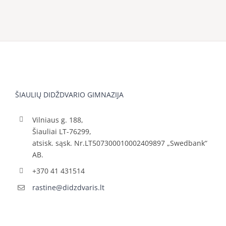
ŠIAULIŲ DIDŽDVARIO GIMNAZIJA
Vilniaus g. 188,
Šiauliai LT-76299,
atsisk. sąsk. Nr.LT507300010002409897 „Swedbank“
AB.
+370 41 431514
rastine@didzdvaris.lt