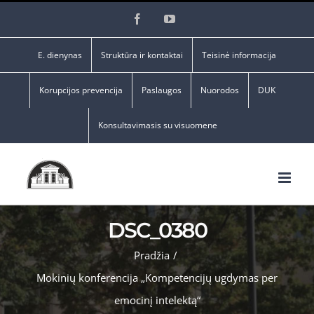
Skip
Facebook
YouTube
to
content
E. dienynas
Struktūra ir kontaktai
Teisinė informacija
Korupcijos prevencija
Paslaugos
Nuorodos
DUK
Konsultavimasis su visuomene
DSC_0380
Pradžia
/
Mokinių konferencija „Kompetencijų ugdymas per
emocinį intelektą“