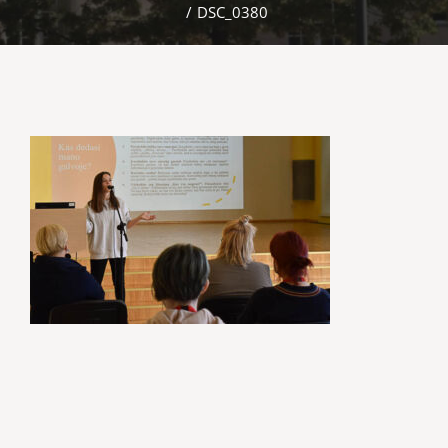
/
DSC_0380