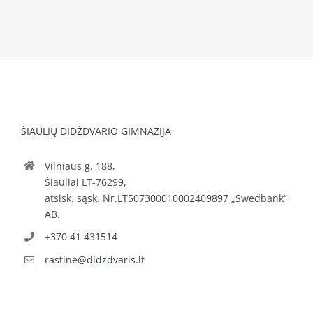
ŠIAULIŲ DIDŽDVARIO GIMNAZIJA
Vilniaus g. 188,
Šiauliai LT-76299,
atsisk. sąsk. Nr.LT507300010002409897 „Swedbank“
AB.
+370 41 431514
rastine@didzdvaris.lt