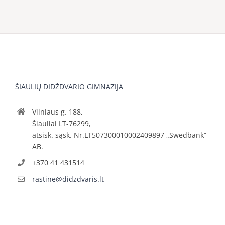
ŠIAULIŲ DIDŽDVARIO GIMNAZIJA
Vilniaus g. 188,
Šiauliai LT-76299,
atsisk. sąsk. Nr.LT507300010002409897 „Swedbank“
AB.
+370 41 431514
rastine@didzdvaris.lt