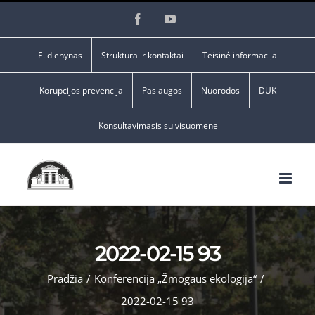
Skip
Facebook
YouTube
to
content
E. dienynas
Struktūra ir kontaktai
Teisinė informacija
Korupcijos prevencija
Paslaugos
Nuorodos
DUK
Konsultavimasis su visuomene
2022-02-15 93
Pradžia
/
Konferencija „Žmogaus ekologija“
/
2022-02-15 93