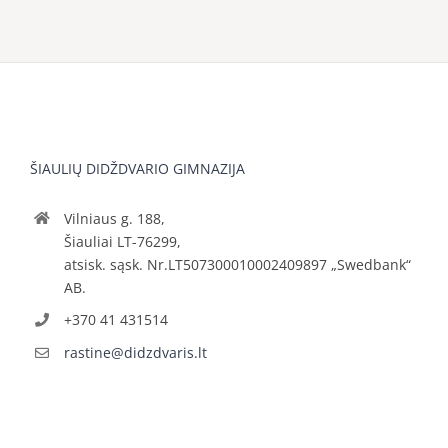
ŠIAULIŲ DIDŽDVARIO GIMNAZIJA
Vilniaus g. 188,
Šiauliai LT-76299,
atsisk. sąsk. Nr.LT507300010002409897 „Swedbank“
AB.
+370 41 431514
rastine@didzdvaris.lt