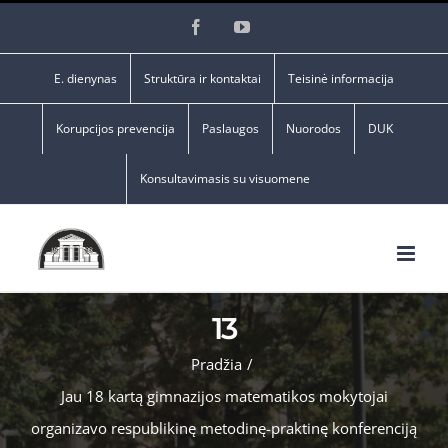
Skip
Facebook
YouTube
to
content
E. dienynas
Struktūra ir kontaktai
Teisinė informacija
Korupcijos prevencija
Paslaugos
Nuorodos
DUK
Konsultavimasis su visuomene
13
Pradžia
/
Jau 18 kartą gimnazijos matematikos mokytojai
organizavo respublikinę metodinę-praktinę konferenciją