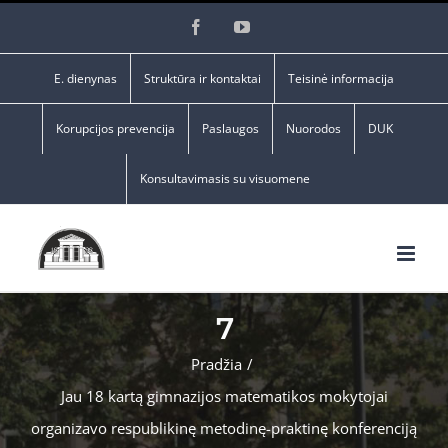
Skip
Facebook
YouTube
to
content
E. dienynas
Struktūra ir kontaktai
Teisinė informacija
Korupcijos prevencija
Paslaugos
Nuorodos
DUK
Konsultavimasis su visuomene
7
Pradžia
/
Jau 18 kartą gimnazijos matematikos mokytojai
organizavo respublikinę metodinę-praktinę konferenciją