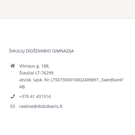
ŠIAULIŲ DIDŽDVARIO GIMNAZIJA
Vilniaus g. 188,
Šiauliai LT-76299,
atsisk. sąsk. Nr.LT507300010002409897 „Swedbank“
AB.
+370 41 431514
rastine@didzdvaris.lt