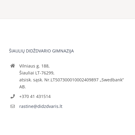
ŠIAULIŲ DIDŽDVARIO GIMNAZIJA
Vilniaus g. 188,
Šiauliai LT-76299,
atsisk. sąsk. Nr.LT507300010002409897 „Swedbank“
AB.
+370 41 431514
rastine@didzdvaris.lt