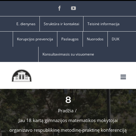
Skip
Facebook
YouTube
to
content
E. dienynas
Struktūra ir kontaktai
Teisinė informacija
Korupcijos prevencija
Paslaugos
Nuorodos
DUK
Konsultavimasis su visuomene
8
Pradžia
/
Jau 18 kartą gimnazijos matematikos mokytojai
organizavo respublikinę metodinę-praktinę konferenciją