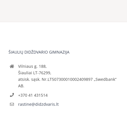
ŠIAULIŲ DIDŽDVARIO GIMNAZIJA
Vilniaus g. 188,
Šiauliai LT-76299,
atsisk. sąsk. Nr.LT507300010002409897 „Swedbank“
AB.
+370 41 431514
rastine@didzdvaris.lt