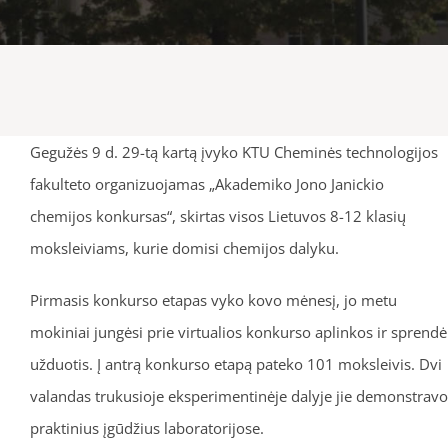
Gegužės 9 d. 29-tą kartą įvyko KTU Cheminės technologijos
fakulteto organizuojamas „Akademiko Jono Janickio
chemijos konkursas“, skirtas visos Lietuvos 8-12 klasių
moksleiviams, kurie domisi chemijos dalyku.
Pirmasis konkurso etapas vyko kovo mėnesį, jo metu
mokiniai jungėsi prie virtualios konkurso aplinkos ir sprendė
užduotis. Į antrą konkurso etapą pateko 101 moksleivis. Dvi
valandas trukusioje eksperimentinėje dalyje jie demonstravo
praktinius įgūdžius laboratorijose.