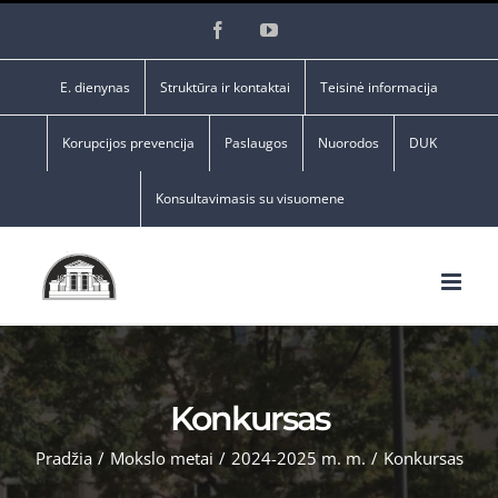
Skip
Facebook
YouTube
to
content
E. dienynas
Struktūra ir kontaktai
Teisinė informacija
Korupcijos prevencija
Paslaugos
Nuorodos
DUK
Konsultavimasis su visuomene
Konkursas
Pradžia
/
Mokslo metai
/
2024-2025 m. m.
/
Konkursas