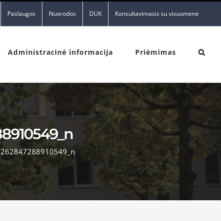
Paslaugos
Nuorodos
DUK
Konsultavimasis su visuomene
Administracinė informacija
Priėmimas
88910549_n
1262847288910549_n