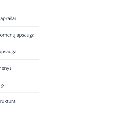
 aprašai
uomenų apsauga
apsauga
menys
uga
truktūra