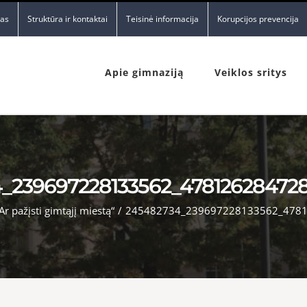
nas
Struktūra ir kontaktai
Teisinė informacija
Korupcijos prevencija
Apie gimnaziją
Veiklos sritys
_239697228133562_47812628472
r pažįsti gimtąjį miestą“
/
245482734_239697228133562_478