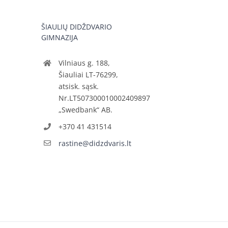
ŠIAULIŲ DIDŽDVARIO
GIMNAZIJA
Vilniaus g. 188,
Šiauliai LT-76299,
atsisk. sąsk.
Nr.LT507300010002409897
„Swedbank“ AB.
+370 41 431514
rastine@didzdvaris.lt