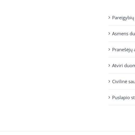
Pareigybių
Asmens d
Pranešėjų 
Atviri duo
Civilinė sa
Puslapio s