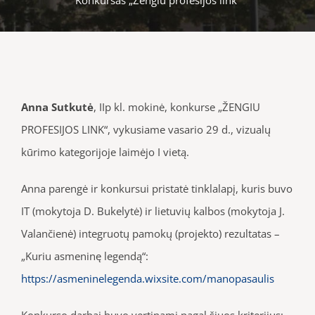
Anna Sutkutė
, IIp kl. mokinė, konkurse „ŽENGIU
PROFESIJOS LINK“, vykusiame vasario 29 d., vizualų
kūrimo kategorijoje laimėjo I vietą.
Anna parengė ir konkursui pristatė tinklalapį, kuris buvo
IT (mokytoja D. Bukelytė) ir lietuvių kalbos (mokytoja J.
Valančienė) integruotų pamokų (projekto) rezultatas –
„Kuriu asmeninę legendą“:
https://asmeninelegenda.wixsite.com/manopasaulis
Konkurso darbai buvo vertinami pagal šiuos kriterijus: