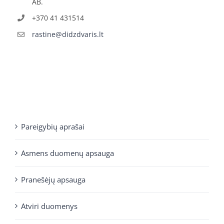
AB.
+370 41 431514
rastine@didzdvaris.lt
Pareigybių aprašai
Asmens duomenų apsauga
Pranešėjų apsauga
Atviri duomenys