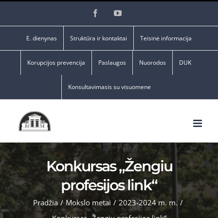
Skip
Facebook
YouTube
to
content
E. dienynas
Struktūra ir kontaktai
Teisinė informacija
Korupcijos prevencija
Paslaugos
Nuorodos
DUK
Konsultavimasis su visuomene
Konkursas „Žengiu
profesijos link“
Pradžia
/
Mokslo metai
/
2023-2024 m. m.
/
Konkursas „Žengiu profesijos link“