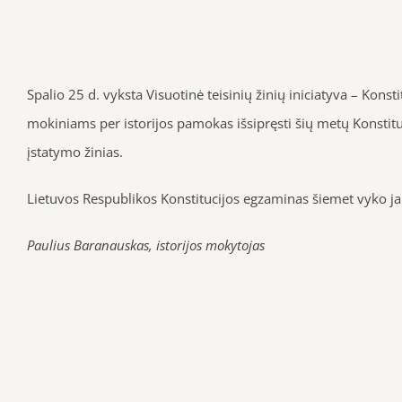
Spalio 25 d. vyksta Visuotinė teisinių žinių iniciatyva – Kons
mokiniams per istorijos pamokas išsipręsti šių metų Konstit
įstatymo žinias.
Lietuvos Respublikos Konstitucijos egzaminas šiemet vyko ja
Paulius Baranauskas, istorijos mokytojas