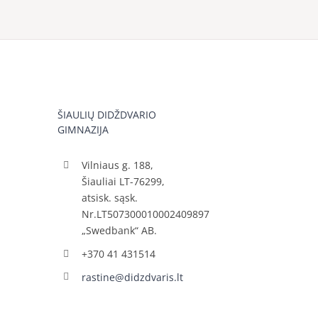
ŠIAULIŲ DIDŽDVARIO
GIMNAZIJA
Vilniaus g. 188,
Šiauliai LT-76299,
atsisk. sąsk.
Nr.LT507300010002409897
„Swedbank“ AB.
+370 41 431514
rastine@didzdvaris.lt