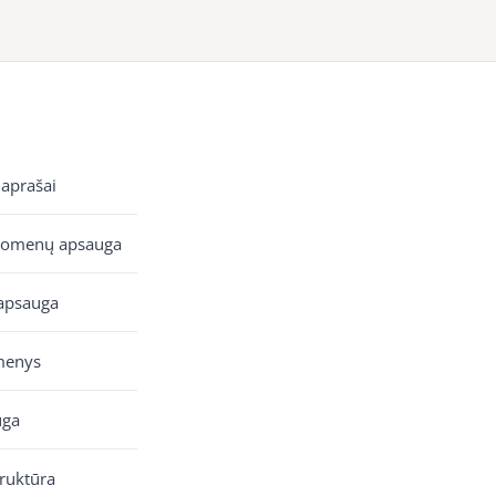
 aprašai
uomenų apsauga
apsauga
menys
uga
truktūra