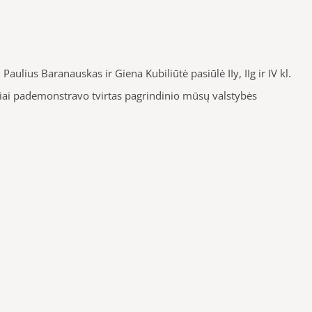
Paulius Baranauskas ir Giena Kubiliūtė pasiūlė IIy, IIg ir IV kl.
iai pademonstravo tvirtas pagrindinio mūsų valstybės