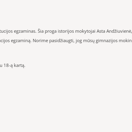
titucijos egzaminas. Šia proga
istorijos mokytojai Asta Andžiuvienė, 
ucijos egzaminą.
Norime pasidžiaugti, jog mūsų gimnazijos mokin
u 18-ą kartą.