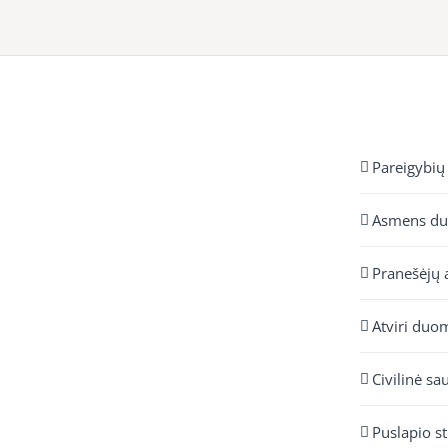
Pareigybių
Asmens d
Pranešėjų 
Atviri duo
Civilinė sa
Puslapio s