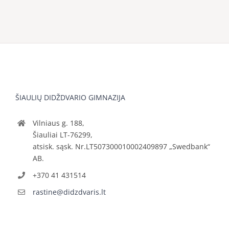
ŠIAULIŲ DIDŽDVARIO GIMNAZIJA
Vilniaus g. 188,
Šiauliai LT-76299,
atsisk. sąsk. Nr.LT507300010002409897 „Swedbank“
AB.
+370 41 431514
rastine@didzdvaris.lt