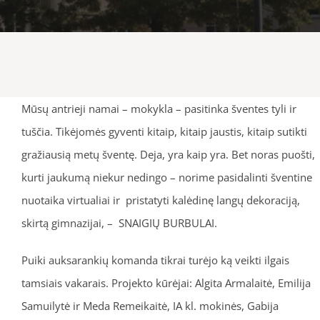
Mūsų antrieji namai – mokykla – pasitinka šventes tyli ir
tuščia. Tikėjomės gyventi kitaip, kitaip jaustis, kitaip sutikti
gražiausią metų šventę. Deja, yra kaip yra. Bet noras puošti,
kurti jaukumą niekur nedingo – norime pasidalinti šventine
nuotaika virtualiai ir pristatyti kalėdinę langų dekoraciją,
skirtą gimnazijai, – SNAIGIŲ BURBULAI.
Puiki auksarankių komanda tikrai turėjo ką veikti ilgais
tamsiais vakarais. Projekto kūrėjai: Algita Armalaitė, Emilija
Samuilytė ir Meda Remeikaitė, IA kl. mokinės, Gabija