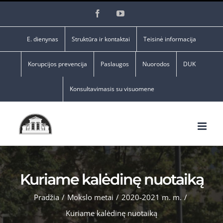
Skip
Facebook
YouTube
to
content
E. dienynas
Struktūra ir kontaktai
Teisinė informacija
Korupcijos prevencija
Paslaugos
Nuorodos
DUK
Konsultavimasis su visuomene
Kuriame kalėdinę nuotaiką
Pradžia
/
Mokslo metai
/
2020-2021 m. m.
/
Kuriame kalėdinę nuotaiką