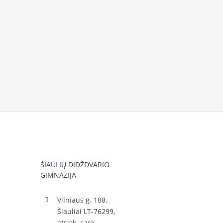
ŠIAULIŲ DIDŽDVARIO
GIMNAZIJA
Vilniaus g. 188,
Šiauliai LT-76299,
atsisk. sąsk.