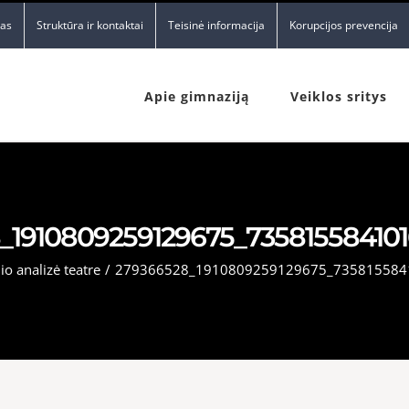
nas
Struktūra ir kontaktai
Teisinė informacija
Korupcijos prevencija
Apie gimnaziją
Veiklos sritys
_1910809259129675_73581558410
io analizė teatre
/
279366528_1910809259129675_735815584