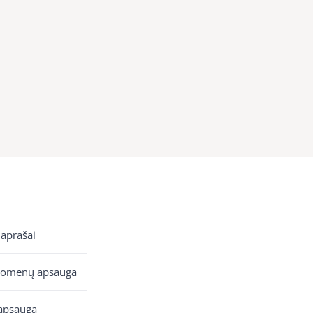
 aprašai
uomenų apsauga
apsauga