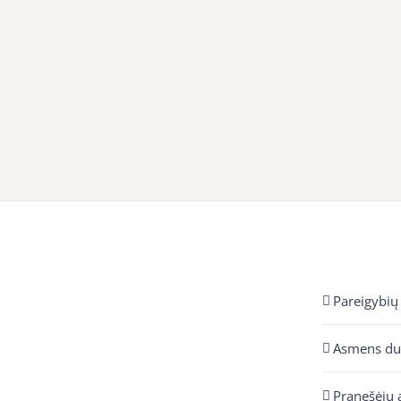
Pareigybių
Asmens d
Pranešėjų 