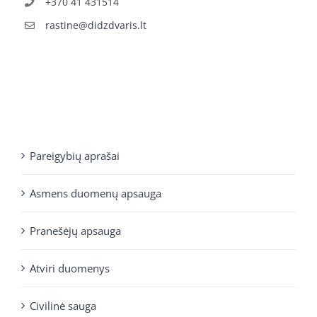
+370 41 431514
rastine@didzdvaris.lt
Pareigybių aprašai
Asmens duomenų apsauga
Pranešėjų apsauga
Atviri duomenys
Civilinė sauga