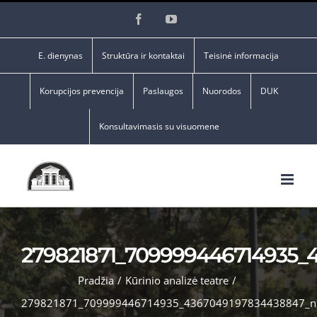
Skip
Facebook
YouTube
to
content
E. dienynas
Struktūra ir kontaktai
Teisinė informacija
Korupcijos prevencija
Paslaugos
Nuorodos
DUK
Konsultavimasis su visuomene
279821871_709999446714935_
Pradžia
/
Kūrinio analizė teatre
/
279821871_709999446714935_4367049197834438847_n