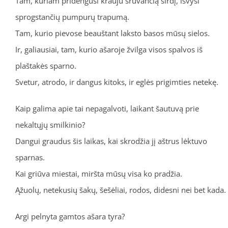
Tam, kuriam pridengusi krauju srūvančią širdį, išvysi
sprogstančių pumpurų trapumą.
Tam, kurio pievose beauštant laksto basos mūsų sielos.
Ir, galiausiai, tam, kurio ašaroje žvilga visos spalvos iš
plaštakės sparno.
Svetur, atrodo, ir dangus kitoks, ir eglės prigimties netekę.
Kaip galima apie tai nepagalvoti, laikant šautuvą prie
nekaltųjų smilkinio?
Dangui graudus šis laikas, kai skrodžia jį aštrus lėktuvo
sparnas.
Kai griūva miestai, miršta mūsų visa ko pradžia.
Ąžuolų, netekusių šakų, šešėliai, rodos, didesni nei bet kada.
Argi pelnyta gamtos ašara tyra?