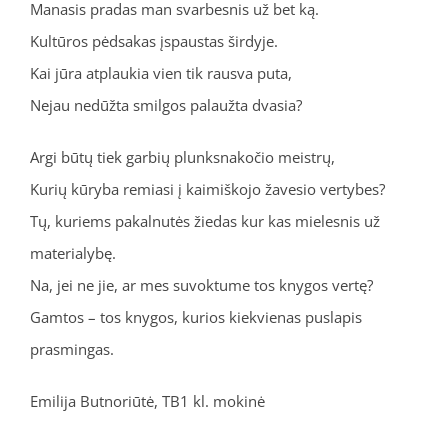
Manasis pradas man svarbesnis už bet ką.
Kultūros pėdsakas įspaustas širdyje.
Kai jūra atplaukia vien tik rausva puta,
Nejau nedūžta smilgos palaužta dvasia?
Argi būtų tiek garbių plunksnakočio meistrų,
Kurių kūryba remiasi į kaimiškojo žavesio vertybes?
Tų, kuriems pakalnutės žiedas kur kas mielesnis už
materialybę.
Na, jei ne jie, ar mes suvoktume tos knygos vertę?
Gamtos – tos knygos, kurios kiekvienas puslapis
prasmingas.
Emilija Butnoriūtė, TB1 kl. mokinė