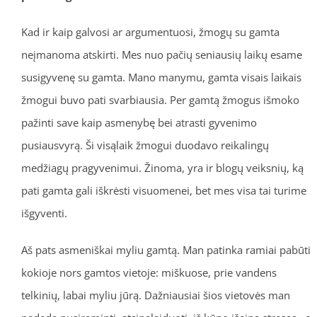
Kad ir kaip galvosi ar argumentuosi, žmogų su gamta
neįmanoma atskirti. Mes nuo pačių seniausių laikų esame
susigyvenę su gamta. Mano manymu, gamta visais laikais
žmogui buvo pati svarbiausia. Per gamtą žmogus išmoko
pažinti save kaip asmenybę bei atrasti gyvenimo
pusiausvyrą. Ši visąlaik žmogui duodavo reikalingų
medžiagų pragyvenimui. Žinoma, yra ir blogų veiksnių, ką
pati gamta gali iškrėsti visuomenei, bet mes visa tai turime
išgyventi.
Aš pats asmeniškai myliu gamtą. Man patinka ramiai pabūti
kokioje nors gamtos vietoje: miškuose, prie vandens
telkinių, labai myliu jūrą. Dažniausiai šios vietovės man