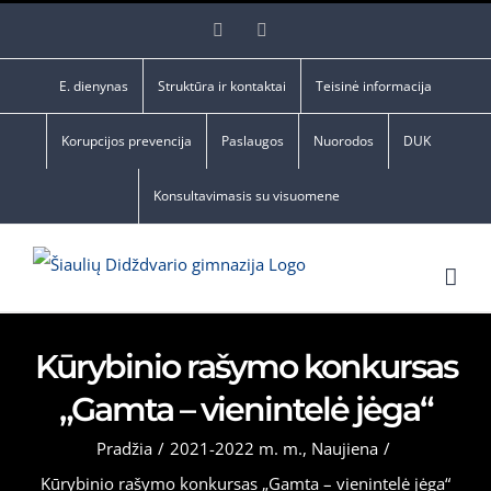
Skip
Facebook
YouTube
to
content
E. dienynas
Struktūra ir kontaktai
Teisinė informacija
Korupcijos prevencija
Paslaugos
Nuorodos
DUK
Konsultavimasis su visuomene
Kūrybinio rašymo konkursas
„Gamta – vienintelė jėga“
Pradžia
/
2021-2022 m. m.
,
Naujiena
/
Kūrybinio rašymo konkursas „Gamta – vienintelė jėga“