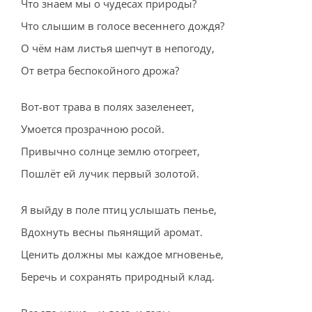
Что знаем мы о чудесах природы?
Что слышим в голосе весеннего дождя?
О чём нам листья шепчут в непогоду,
От ветра беспокойного дрожа?
Вот-вот трава в полях зазеленеет,
Умоется прозрачною росой.
Привычно солнце землю отогреет,
Пошлёт ей лучик первый золотой.
Я выйду в поле птиц услышать пенье,
Вдохнуть весны пьянящий аромат.
Ценить должны мы каждое мгновенье,
Беречь и сохранять природный клад.