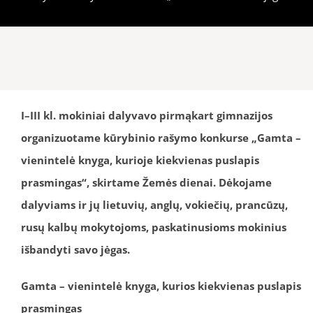
I–III kl. mokiniai dalyvavo pirmąkart gimnazijos
organizuotame kūrybinio rašymo konkurse „Gamta –
vienintelė knyga, kurioje kiekvienas puslapis
prasmingas“, skirtame Žemės dienai. Dėkojame
dalyviams ir jų lietuvių, anglų, vokiečių, prancūzų,
rusų kalbų mokytojoms, paskatinusioms mokinius
išbandyti savo jėgas.
Gamta – vienintelė knyga, kurios kiekvienas puslapis
prasmingas