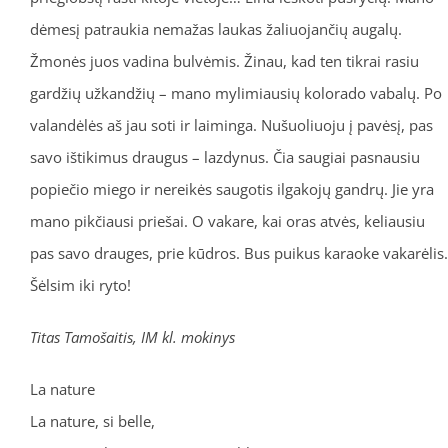
dėmesį patraukia nemažas laukas žaliuojančių augalų.
Žmonės juos vadina bulvėmis. Žinau, kad ten tikrai rasiu
gardžių užkandžių – mano mylimiausių kolorado vabalų. Po
valandėlės aš jau soti ir laiminga. Nušuoliuoju į pavėsį, pas
savo ištikimus draugus – lazdynus. Čia saugiai pasnausiu
popiečio miego ir nereikės saugotis ilgakojų gandrų. Jie yra
mano pikčiausi priešai. O vakare, kai oras atvės, keliausiu
pas savo drauges, prie kūdros. Bus puikus karaoke vakarėlis.
Šėlsim iki ryto!
Titas Tamošaitis, IM kl. mokinys
La nature
La nature, si belle,