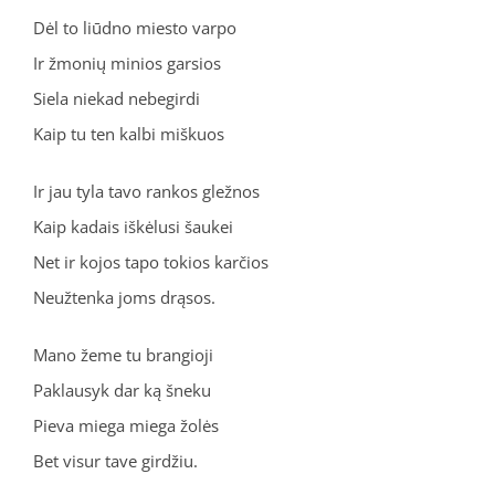
Dėl to liūdno miesto varpo
Ir žmonių minios garsios
Siela niekad nebegirdi
Kaip tu ten kalbi miškuos
Ir jau tyla tavo rankos gležnos
Kaip kadais iškėlusi šaukei
Net ir kojos tapo tokios karčios
Neužtenka joms drąsos.
Mano žeme tu brangioji
Paklausyk dar ką šneku
Pieva miega miega žolės
Bet visur tave girdžiu.