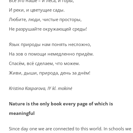
Все это наше – и леса, и горы,
И реки, и цветущие сады.
Любите, люди, чистые просторы,
Не разрушайте окружающей среды!
Язык природы нам понять несложно,
На зов о помощи немедленно придём.
Спасём, всё сделаем, что можем.
Живи, дыши, природа, день за днём!
Kristina Kasparova, IY kl. mokinė
Nature is the only book every page of which is
meaningful
Since day one we are connected to this world. In schools we