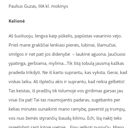
Paulius Guzas, IIIA kl. mokinys
Kelionė
Aš šuoliuoju, lengva kaip pūkelis, papūstas vasarinio vėjo.
Prieš mane grakščiai lenkiasi pienės, lubinai, šlamučiai,
smilgos ir net pati jos didenybė – laukinė aguona. Jaučiuosi
ypatinga, gerbiama, mylima…Tik šitą tobulą jausmą kažkas
pradeda trikdyti. Ne iš karto suprantu, kas vyksta. Gerai, kad
viskas laiku. Aš išplečiu akis ir suprantu, kad reikia gelbėtis!
Tas keistas, iš pradžių tik tolumoje vos girdimas garsas jau
visai čia pat! Tai tas riaumojantis padaras, sugebantis per
kelias minutes sunaikinti mano ramybę, paversti ją trumpų,
vos nuo žemės styrančių šiaudų kilimu. Ech, šią naktį teks
prieglobstį rasti kitoje vietoje… Einu ieškoti pusryčių. Mano