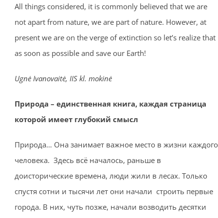
All things considered, it is commonly believed that we are
not apart from nature, we are part of nature. However, at
present we are on the verge of extinction so let’s realize that
as soon as possible and save our Earth!
Ugnė Ivanovaitė, IIS kl. mokinė
Природа – единственная книга, каждая страница
которой имеет глубокий смысл
Природа… Она занимает важное место в жизни каждого
человека. Здесь всё началось, раньше в
доисторические времена, люди жили в лесах. Только
спустя сотни и тысячи лет они начали строить первые
города. В них, чуть позже, начали возводить десятки