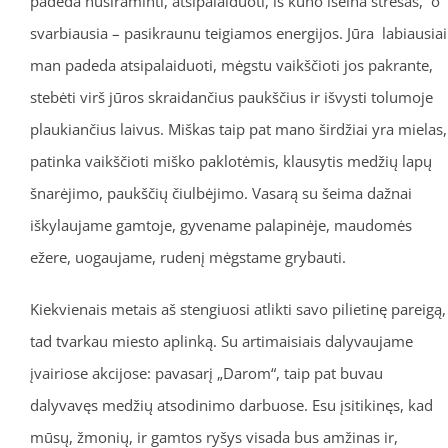
padeda nusiraminti, atsipalaiduoti, iš kūno išeina stresas, o
svarbiausia – pasikraunu teigiamos energijos. Jūra labiausiai
man padeda atsipalaiduoti, mėgstu vaikščioti jos pakrante,
stebėti virš jūros skraidančius paukščius ir išvysti tolumoje
plaukiančius laivus. Miškas taip pat mano širdžiai yra mielas,
patinka vaikščioti miško paklotėmis, klausytis medžių lapų
šnarėjimo, paukščių čiulbėjimo. Vasarą su šeima dažnai
iškylaujame gamtoje, gyvename palapinėje, maudomės
ežere, uogaujame, rudenį mėgstame grybauti.
Kiekvienais metais aš stengiuosi atlikti savo pilietinę pareigą,
tad tvarkau miesto aplinką. Su artimaisiais dalyvaujame
įvairiose akcijose: pavasarį „Darom“, taip pat buvau
dalyvavęs medžių atsodinimo darbuose. Esu įsitikinęs, kad
mūsų, žmonių, ir gamtos ryšys visada bus amžinas ir,