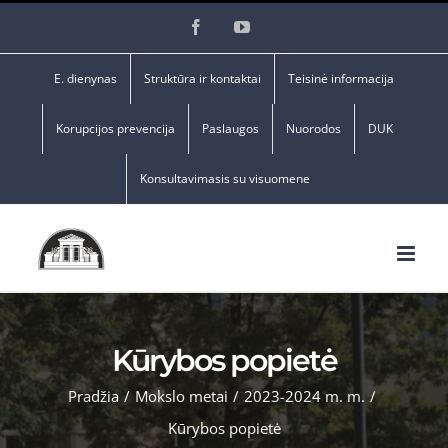
Skip
Facebook
YouTube
to
content
E. dienynas
Struktūra ir kontaktai
Teisinė informacija
Korupcijos prevencija
Paslaugos
Nuorodos
DUK
Konsultavimasis su visuomene
Kūrybos popietė
Pradžia
/
Mokslo metai
/
2023-2024 m. m.
/
Kūrybos popietė