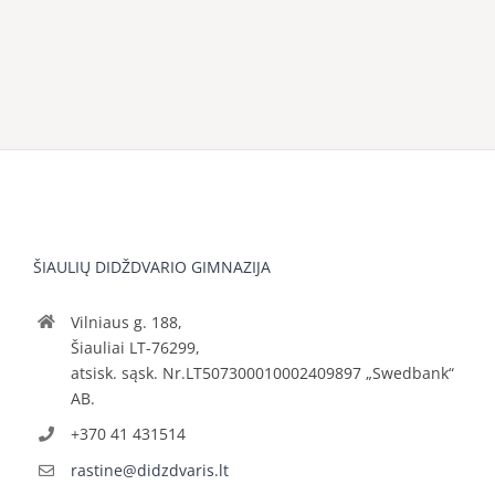
ŠIAULIŲ DIDŽDVARIO GIMNAZIJA
Vilniaus g. 188,
Šiauliai LT-76299,
atsisk. sąsk. Nr.LT507300010002409897 „Swedbank“
AB.
+370 41 431514
rastine@didzdvaris.lt