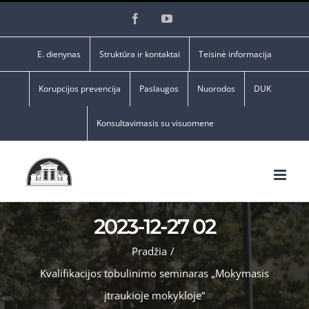
Skip
Facebook
YouTube
to
content
E. dienynas
Struktūra ir kontaktai
Teisinė informacija
Korupcijos prevencija
Paslaugos
Nuorodos
DUK
Konsultavimasis su visuomene
2023-12-27 02
Pradžia
/
Kvalifikacijos tobulinimo seminaras „Mokymasis
įtraukioje mokykloje“