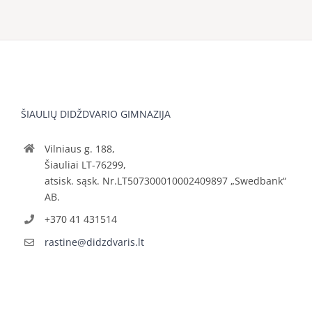
ŠIAULIŲ DIDŽDVARIO GIMNAZIJA
Vilniaus g. 188,
Šiauliai LT-76299,
atsisk. sąsk. Nr.LT507300010002409897 „Swedbank“
AB.
+370 41 431514
rastine@didzdvaris.lt