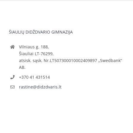
ŠIAULIŲ DIDŽDVARIO GIMNAZIJA
Vilniaus g. 188,
Šiauliai LT-76299,
atsisk. sąsk. Nr.LT507300010002409897 „Swedbank“
AB.
+370 41 431514
rastine@didzdvaris.lt