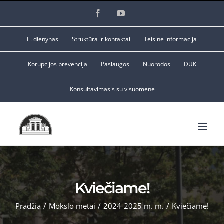
Skip
Facebook
YouTube
to
content
E. dienynas
Struktūra ir kontaktai
Teisinė informacija
Korupcijos prevencija
Paslaugos
Nuorodos
DUK
Konsultavimasis su visuomene
Kviečiame!
Pradžia
/
Mokslo metai
/
2024-2025 m. m.
/
Kviečiame!