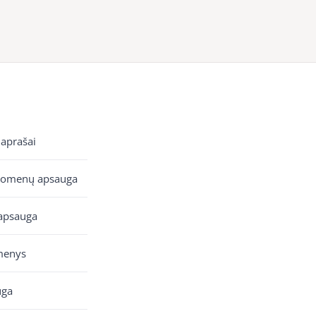
 aprašai
uomenų apsauga
apsauga
menys
uga