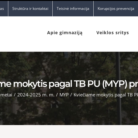
nas
Struktūra ir kontaktai
Teisinė informacija
Korupcijos prevencija
Apie gimnaziją
Veiklos sritys
me mokytis pagal TB PU (MYP) 
 metai
/
2024-2025 m. m.
/
MYP
/
Kviečiame mokytis pagal TB 