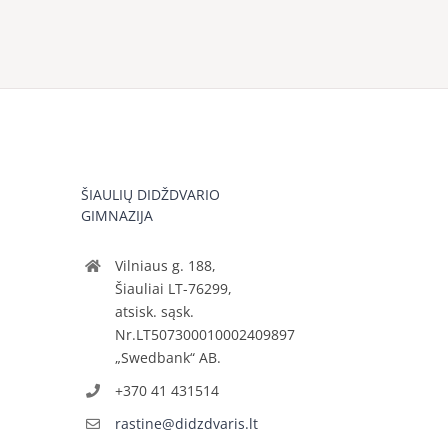
ŠIAULIŲ DIDŽDVARIO
GIMNAZIJA
Vilniaus g. 188,
Šiauliai LT-76299,
atsisk. sąsk.
Nr.LT507300010002409897
„Swedbank“ AB.
+370 41 431514
rastine@didzdvaris.lt