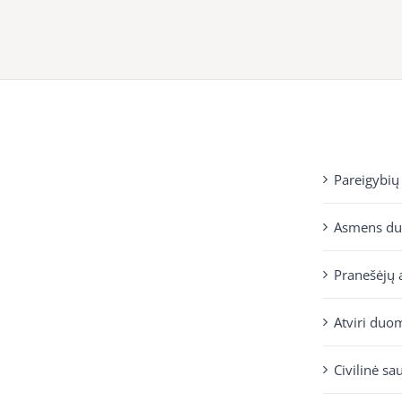
Pareigybių
Asmens d
Pranešėjų 
Atviri duo
Civilinė sa