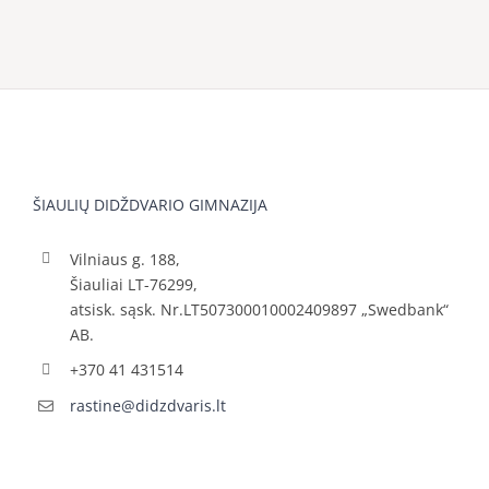
ŠIAULIŲ DIDŽDVARIO GIMNAZIJA
Vilniaus g. 188,
Šiauliai LT-76299,
atsisk. sąsk. Nr.LT507300010002409897 „Swedbank“
AB.
+370 41 431514
rastine@didzdvaris.lt