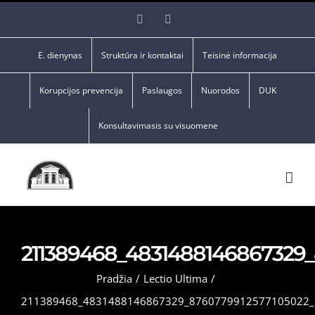
Skip
Facebook
YouTube
to
content
E. dienynas
Struktūra ir kontaktai
Teisinė informacija
Korupcijos prevencija
Paslaugos
Nuorodos
DUK
Konsultavimasis su visuomene
211389468_4831488146867329
Pradžia
/
Lectio Ultima
/
211389468_4831488146867329_8760779912577105022_