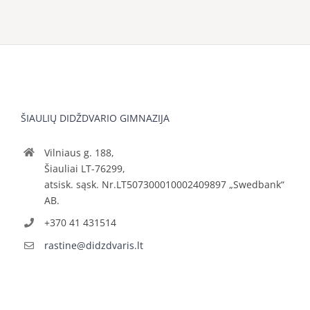
ŠIAULIŲ DIDŽDVARIO GIMNAZIJA
Vilniaus g. 188,
Šiauliai LT-76299,
atsisk. sąsk. Nr.LT507300010002409897 „Swedbank“
AB.
+370 41 431514
rastine@didzdvaris.lt