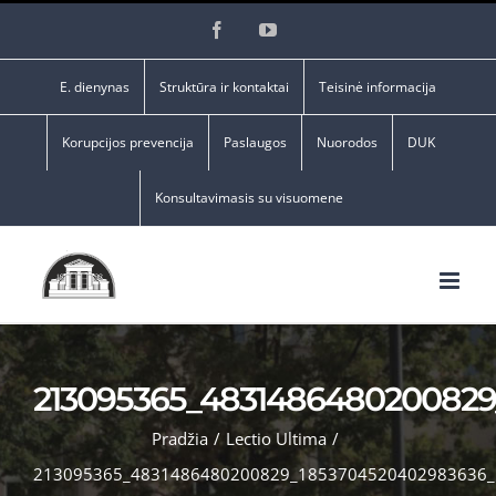
Skip
Facebook
YouTube
to
content
E. dienynas
Struktūra ir kontaktai
Teisinė informacija
Korupcijos prevencija
Paslaugos
Nuorodos
DUK
Konsultavimasis su visuomene
213095365_4831486480200829
Pradžia
/
Lectio Ultima
/
213095365_4831486480200829_1853704520402983636_