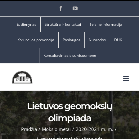
Skip
Facebook
YouTube
to
content
E. dienynas
Struktūra ir kontaktai
Teisinė informacija
Korupcijos prevencija
Paslaugos
Nuorodos
DUK
Konsultavimasis su visuomene
Lietuvos geomokslų
olimpiada
Pradžia
/
Mokslo metai
/
2020-2021 m. m.
/
Lietuvos geomokslų olimpiada