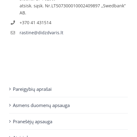
atsisk. sąsk. Nr.LT507300010002409897 „Swedbank“
AB.
+370 41 431514
rastine@didzdvaris.lt
Pareigybių aprašai
Asmens duomenų apsauga
Pranešėjų apsauga