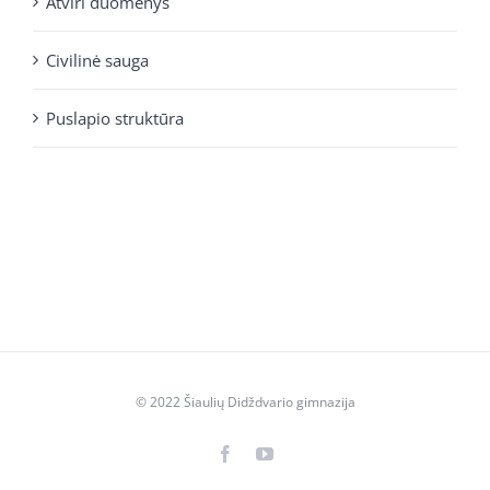
Atviri duomenys
Civilinė sauga
Puslapio struktūra
© 2022 Šiaulių Didždvario gimnazija
Facebook
YouTube