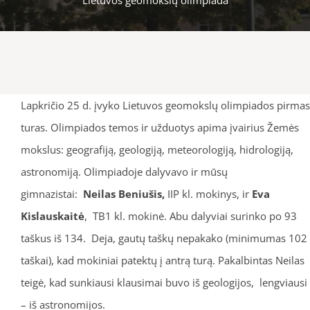
Lapkričio 25 d. įvyko Lietuvos geomokslų olimpiados pirmas
turas. Olimpiados temos ir užduotys apima įvairius Žemės
mokslus: geografiją, geologiją, meteorologiją, hidrologiją,
astronomiją. Olimpiadoje dalyvavo ir mūsų
gimnazistai:
Neilas Beniušis,
IIP kl. mokinys, ir
Eva
Kislauskaitė
, TB1 kl. mokinė. Abu dalyviai surinko po 93
taškus iš 134. Deja, gautų taškų nepakako (minimumas 102
taškai), kad mokiniai patektų į antrą turą. Pakalbintas Neilas
teigė, kad sunkiausi klausimai buvo iš geologijos, lengviausi
– iš astronomijos.