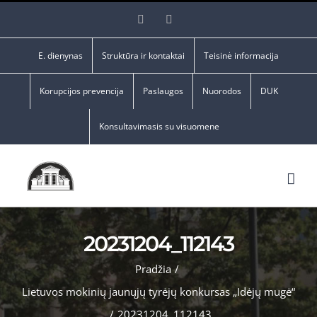
Skip
Facebook
YouTube
to
content
E. dienynas
Struktūra ir kontaktai
Teisinė informacija
Korupcijos prevencija
Paslaugos
Nuorodos
DUK
Konsultavimasis su visuomene
20231204_112143
Pradžia
/
Lietuvos mokinių jaunųjų tyrėjų konkursas „Idėjų mugė“
/
20231204_112143