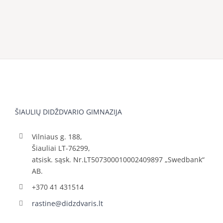
ŠIAULIŲ DIDŽDVARIO GIMNAZIJA
Vilniaus g. 188,
Šiauliai LT-76299,
atsisk. sąsk. Nr.LT507300010002409897 „Swedbank“
AB.
+370 41 431514
rastine@didzdvaris.lt