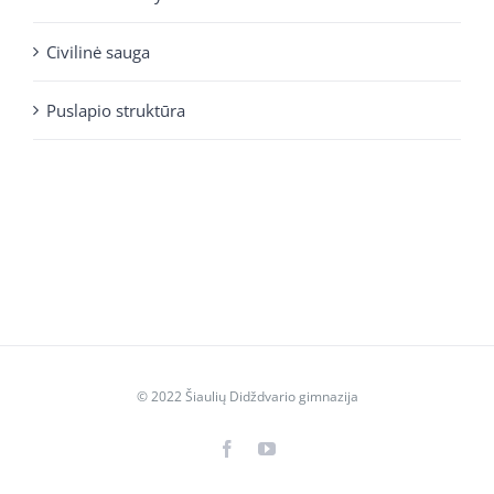
Civilinė sauga
Puslapio struktūra
© 2022 Šiaulių Didždvario gimnazija
Facebook
YouTube