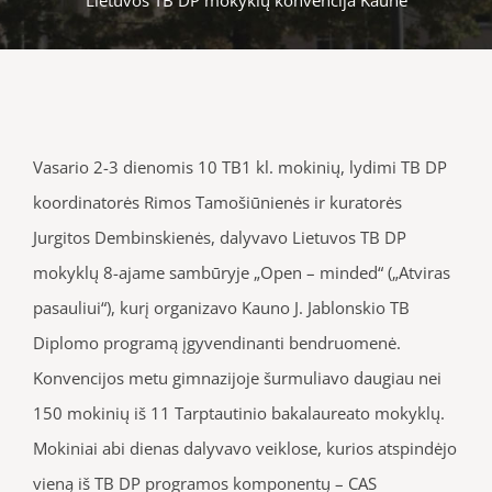
Vasario 2-3 dienomis 10 TB1 kl. mokinių, lydimi TB DP
koordinatorės Rimos Tamošiūnienės ir kuratorės
Jurgitos Dembinskienės, dalyvavo Lietuvos TB DP
mokyklų 8-ajame sambūryje „Open – minded“ („Atviras
pasauliui“), kurį organizavo Kauno J. Jablonskio TB
Diplomo programą įgyvendinanti bendruomenė.
Konvencijos metu gimnazijoje šurmuliavo daugiau nei
150 mokinių iš 11 Tarptautinio bakalaureato mokyklų.
Mokiniai abi dienas dalyvavo veiklose, kurios atspindėjo
vieną iš TB DP programos komponentų – CAS