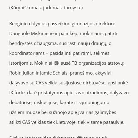
(Kūrybiškumas, judumas, tarnystė).
Renginio dalyvius pasveikino gimnazijos direktorė
Danguolė Miškinienė ir palinkėjo mokiniams patirti
bendrystės džiaugsmą, susirasti naujų draugų, o
koordinatoriams – pasidalinti patirtimi, sėkmės
istorijomis. Mokiniai išklausė TB organizacijos atstovų:
Robin Julian ir Jamie Schlais, pranešimo, aktyviai
dalyvavo su CAS veikla susijusiose dirbtuvėse, apsilankė
IX forte, darė pristatymus apie savo atradimus, dalyvavo
debatuose, diskusijose, karate ir sąmoningumo
užsiėmimuose bei sužinojo apie įvairias galimybes
atlikti CAS veiklas tiek Lietuvoje, tiek visame pasaulyje.
Diskusijos ir veiklos dirbtuvėse džiugino ne tik