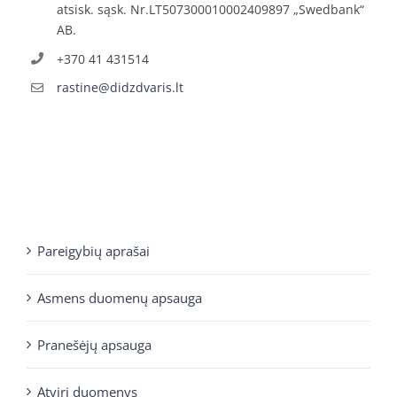
atsisk. sąsk. Nr.LT507300010002409897 „Swedbank“
AB.
+370 41 431514
rastine@didzdvaris.lt
Pareigybių aprašai
Asmens duomenų apsauga
Pranešėjų apsauga
Atviri duomenys