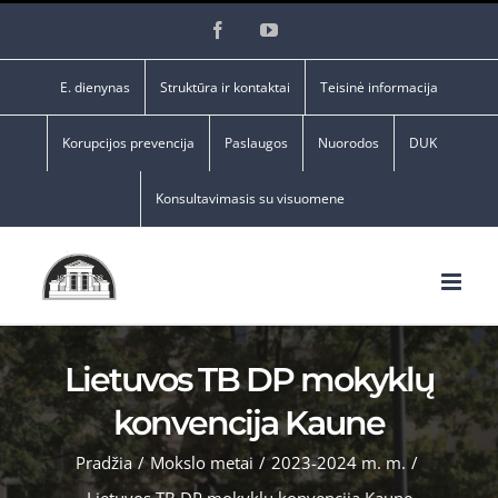
Skip
Facebook
YouTube
to
content
E. dienynas
Struktūra ir kontaktai
Teisinė informacija
Korupcijos prevencija
Paslaugos
Nuorodos
DUK
Konsultavimasis su visuomene
Lietuvos TB DP mokyklų
konvencija Kaune
Pradžia
/
Mokslo metai
/
2023-2024 m. m.
/
Lietuvos TB DP mokyklų konvencija Kaune