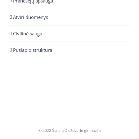
Pranešėjų apsauga
Atviri duomenys
Civilinė sauga
Puslapio struktūra
© 2022 Šiaulių Didždvario gimnazija