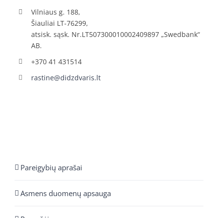
Vilniaus g. 188,
Šiauliai LT-76299,
atsisk. sąsk. Nr.LT507300010002409897 „Swedbank“
AB.
+370 41 431514
rastine@didzdvaris.lt
Pareigybių aprašai
Asmens duomenų apsauga