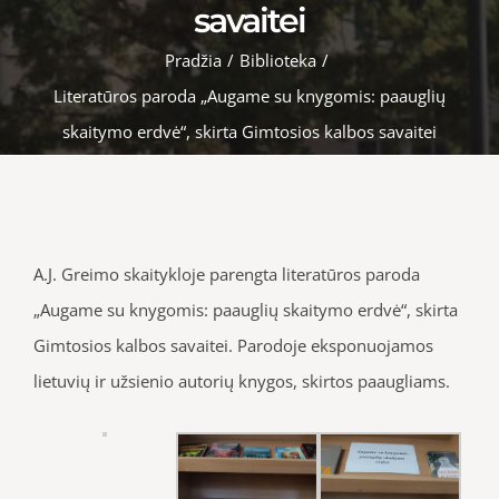
savaitei
Pradžia
/
Biblioteka
/
Literatūros paroda „Augame su knygomis: paauglių
skaitymo erdvė“, skirta Gimtosios kalbos savaitei
A.J. Greimo skaitykloje parengta literatūros paroda
„Augame su knygomis: paauglių skaitymo erdvė“, skirta
Gimtosios kalbos savaitei. Parodoje eksponuojamos
lietuvių ir užsienio autorių knygos, skirtos paaugliams.