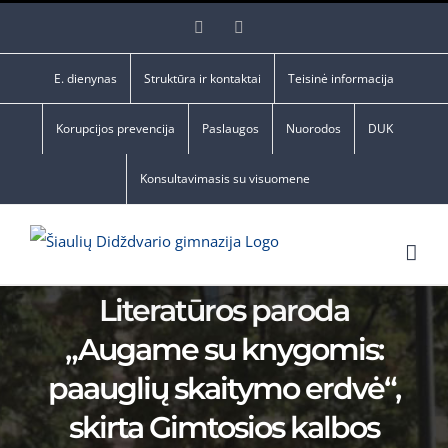
Skip
Facebook
YouTube
to
content
E. dienynas
Struktūra ir kontaktai
Teisinė informacija
Korupcijos prevencija
Paslaugos
Nuorodos
DUK
Konsultavimasis su visuomene
Literatūros paroda
„Augame su knygomis:
paauglių skaitymo erdvė“,
skirta Gimtosios kalbos