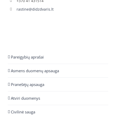
+370 41 431514
rastine@didzdvaris.lt
Pareigybių aprašai
Asmens duomenų apsauga
Pranešėjų apsauga
Atviri duomenys
Civilinė sauga