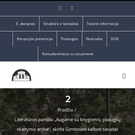
Skip
Facebook
YouTube
to
content
E. dienynas
Struktūra ir kontaktai
Teisinė informacija
Korupcijos prevencija
Paslaugos
Nuorodos
DUK
Konsultavimasis su visuomene
2
Pradžia
/
Literatūros paroda „Augame su knygomis: paauglių
skaitymo erdvė“, skirta Gimtosios kalbos savaitei