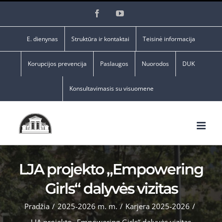
Skip
Facebook
YouTube
to
content
E. dienynas
Struktūra ir kontaktai
Teisinė informacija
Korupcijos prevencija
Paslaugos
Nuorodos
DUK
Konsultavimasis su visuomene
LJA projekto „Empowering
Girls“ dalyvės vizitas
Pradžia
/
2025-2026 m. m.
/
Karjera 2025-2026
/
LJA projekto „Empowering Girls“ dalyvės vizitas