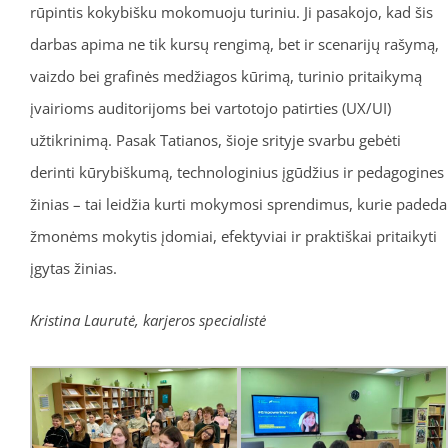
rūpintis kokybišku mokomuoju turiniu. Ji pasakojo, kad šis
darbas apima ne tik kursų rengimą, bet ir scenarijų rašymą,
vaizdo bei grafinės medžiagos kūrimą, turinio pritaikymą
įvairioms auditorijoms bei vartotojo patirties (UX/UI)
užtikrinimą. Pasak Tatianos, šioje srityje svarbu gebėti
derinti kūrybiškumą, technologinius įgūdžius ir pedagogines
žinias – tai leidžia kurti mokymosi sprendimus, kurie padeda
žmonėms mokytis įdomiai, efektyviai ir praktiškai pritaikyti
įgytas žinias.
Kristina Laurutė, karjeros specialistė