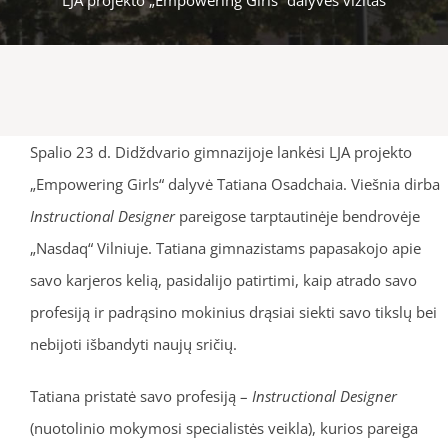
Spalio 23 d. Didždvario gimnazijoje lankėsi LJA projekto
„Empowering Girls“ dalyvė Tatiana Osadchaia. Viešnia dirba
Instructional Designer
pareigose tarptautinėje bendrovėje
„Nasdaq“ Vilniuje. Tatiana gimnazistams papasakojo apie
savo karjeros kelią, pasidalijo patirtimi, kaip atrado savo
profesiją ir padrąsino mokinius drąsiai siekti savo tikslų bei
nebijoti išbandyti naujų sričių.
Tatiana pristatė savo profesiją –
Instructional Designer
(nuotolinio mokymosi specialistės veikla), kurios pareiga