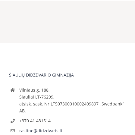
ŠIAULIŲ DIDŽDVARIO GIMNAZIJA
Vilniaus g. 188,
Šiauliai LT-76299,
atsisk. sąsk. Nr.LT507300010002409897 „Swedbank“
AB.
+370 41 431514
rastine@didzdvaris.lt