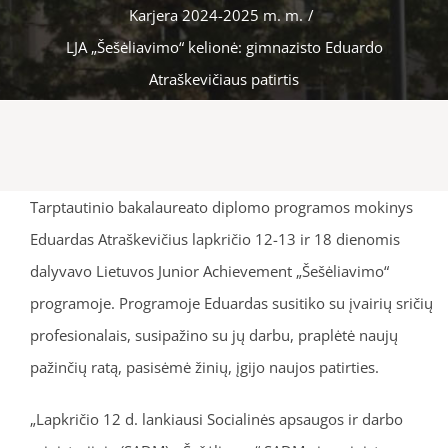
Karjera 2024-2025 m. m.
/
LJA „Šešėliavimo“ kelionė: gimnazisto Eduardo
Atraškevičiaus patirtis
Tarptautinio bakalaureato diplomo programos mokinys
Eduardas Atraškevičius lapkričio 12-13 ir 18 dienomis
dalyvavo Lietuvos Junior Achievement „Šešėliavimo“
programoje. Programoje Eduardas susitiko su įvairių sričių
profesionalais, susipažino su jų darbu, praplėtė naujų
pažinčių ratą, pasisėmė žinių, įgijo naujos patirties.
„Lapkričio 12 d. lankiausi Socialinės apsaugos ir darbo