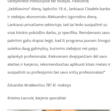
valstybinėse institucijose bei studijas. Paskutinę
„šešėliavimo“ dieną, lapkričio 18 d., lankiausi Citadele banke
ir stebėjau ekonomisto Aleksandro Izgorodino dieną.
Lankiausi privačiame sektoriuje, tad tai leido susipažinti su
visai kitokio pobūdžio darbu, jo specifika. Remdamasis savo
patirtimi galiu drąsiai teigti, kad ši programa jaunam žmogui
suteikia daug galimybių, kuriomis stebėjosi net patys
aplankyti profesionalai. Kiekvienam dvejojančiam dėl savo
ateities ir karjeros, rekomenduočiau aplikuoti kitais metais ir
susipažinti su profesijomis bei savo sričių profesionalais!“
Eduardas Atraškevičius TB1 kl. mokinys
Kristina Laurutė, karjeros specialistė