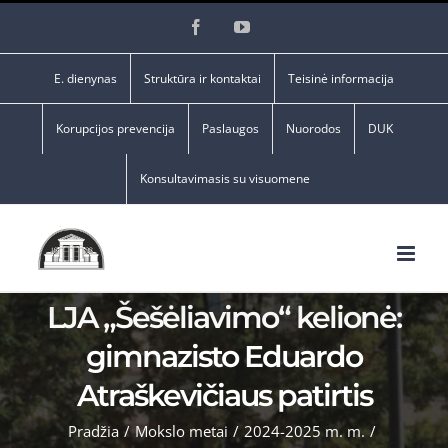
Skip
Facebook
YouTube
to
content
E. dienynas
Struktūra ir kontaktai
Teisinė informacija
Korupcijos prevencija
Paslaugos
Nuorodos
DUK
Konsultavimasis su visuomene
LJA „Šešėliavimo“ kelionė:
gimnazisto Eduardo
Atraškevičiaus patirtis
Pradžia
/
Mokslo metai
/
2024-2025 m. m.
/