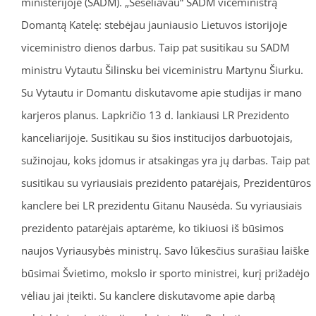
ministerijoje (SADM). „Šešėliavau“ SADM viceministrą
Domantą Katelę: stebėjau jauniausio Lietuvos istorijoje
viceministro dienos darbus. Taip pat susitikau su SADM
ministru Vytautu Šilinsku bei viceministru Martynu Šiurku.
Su Vytautu ir Domantu diskutavome apie studijas ir mano
karjeros planus. Lapkričio 13 d. lankiausi LR Prezidento
kanceliarijoje. Susitikau su šios institucijos darbuotojais,
sužinojau, koks įdomus ir atsakingas yra jų darbas. Taip pat
susitikau su vyriausiais prezidento patarėjais, Prezidentūros
kanclere bei LR prezidentu Gitanu Nausėda. Su vyriausiais
prezidento patarėjais aptarėme, ko tikiuosi iš būsimos
naujos Vyriausybės ministrų. Savo lūkesčius surašiau laiške
būsimai Švietimo, mokslo ir sporto ministrei, kurį prižadėjo
vėliau jai įteikti. Su kanclere diskutavome apie darbą