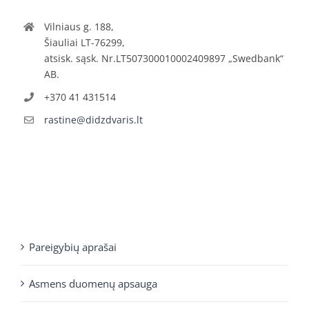
Vilniaus g. 188,
Šiauliai LT-76299,
atsisk. sąsk. Nr.LT507300010002409897 „Swedbank“
AB.
+370 41 431514
rastine@didzdvaris.lt
Pareigybių aprašai
Asmens duomenų apsauga