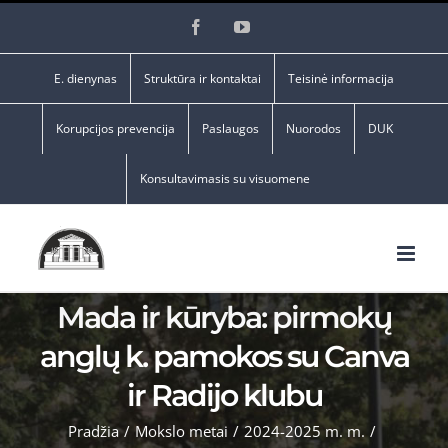
Skip
Facebook
YouTube
to
content
E. dienynas
Struktūra ir kontaktai
Teisinė informacija
Korupcijos prevencija
Paslaugos
Nuorodos
DUK
Konsultavimasis su visuomene
Mada ir kūryba: pirmokų
anglų k. pamokos su Canva
ir Radijo klubu
Pradžia
/
Mokslo metai
/
2024-2025 m. m.
/