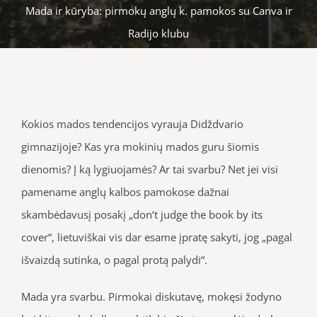
Mada ir kūryba: pirmokų anglų k. pamokos su Canva ir
Radijo klubu
Kokios mados tendencijos vyrauja Didždvario
gimnazijoje? Kas yra mokinių mados guru šiomis
dienomis? Į ką lygiuojamės? Ar tai svarbu? Net jei visi
pamename anglų kalbos pamokose dažnai
skambėdavusį posakį „don‘t judge the book by its
cover“, lietuviškai vis dar esame įpratę sakyti, jog „pagal
išvaizdą sutinka, o pagal protą palydi“.
Mada yra svarbu. Pirmokai diskutavę, mokęsi žodyno