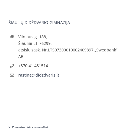
ŠIAULIŲ DIDŽDVARIO GIMNAZIJA
Vilniaus g. 188,
Šiauliai LT-76299,
atsisk. sąsk. Nr.LT507300010002409897 „Swedbank“
AB.
+370 41 431514
rastine@didzdvaris.lt
Pareigybių aprašai