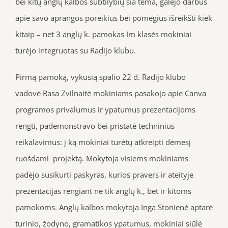
bei kitų anglų kalbos subtilybių šia tema, galėjo darbus
apie savo aprangos poreikius bei pomėgius išreikšti kiek
kitaip – net 3 anglų k. pamokas Im klasės mokiniai
turėjo integruotas su Radijo klubu.
Pirmą pamoką, vykusią spalio 22 d. Radijo klubo
vadovė Rasa Zvilnaitė mokiniams pasakojo apie Canva
programos privalumus ir ypatumus prezentacijoms
rengti, pademonstravo bei pristatė techninius
reikalavimus: į ką mokiniai turėtų atkreipti dėmesį
ruošdami projektą. Mokytoja visiems mokiniams
padėjo susikurti paskyras, kurios pravers ir ateityje
prezentacijas rengiant ne tik anglų k., bet ir kitoms
pamokoms. Anglų kalbos mokytoja Inga Stonienė aptarė
turinio, žodyno, gramatikos ypatumus, mokiniai siūlė