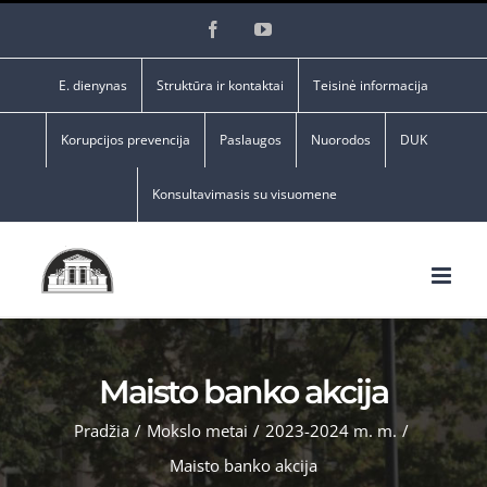
Skip
Facebook
YouTube
to
content
E. dienynas
Struktūra ir kontaktai
Teisinė informacija
Korupcijos prevencija
Paslaugos
Nuorodos
DUK
Konsultavimasis su visuomene
Maisto banko akcija
Pradžia
/
Mokslo metai
/
2023-2024 m. m.
/
Maisto banko akcija