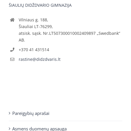
ŠIAULIŲ DIDŽDVARIO GIMNAZIJA
Vilniaus g. 188,
Šiauliai LT-76299,
atsisk. sąsk. Nr.LT507300010002409897 „Swedbank“
AB.
+370 41 431514
rastine@didzdvaris.lt
Pareigybių aprašai
Asmens duomenų apsauga