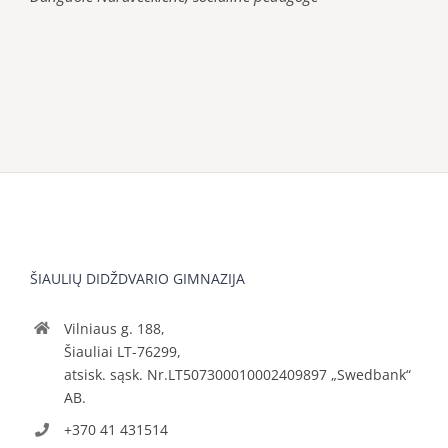
ŠIAULIŲ DIDŽDVARIO GIMNAZIJA
Vilniaus g. 188,
Šiauliai LT-76299,
atsisk. sąsk. Nr.LT507300010002409897 „Swedbank“
AB.
+370 41 431514