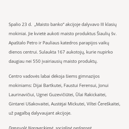
Spalio 23 d. „Maisto banko“ akcijoje dalyvavo III klasių
mokiniai. Jie kvietė aukoti maisto produktus Šiaulių šv.
Apaštalo Petro ir Pauliaus katedros parapijos vaikų
dienos centrui. Sulaukta 167 aukotojų, kurie nupirko
daugiau nei 550 įvairiausių maisto produktų.
Centro vadovės labai dėkoja šiems gimnazijos
mokiniams: Dijai Bartkutei, Faustui Ferensui, Jonui
Laurinavičiui, Ugnei Guzevičiūtei, Ūlai Rakickaitei,
Gintarei Ušakovaitei, Austėjai Mickutei, Viltei Čereškaitei,
už pagalbą dalyvaujant akcijoje.
Danguolė Naraveckienė, socialinė pedagogė