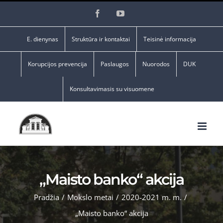
Skip
Facebook
YouTube
to
content
E. dienynas
Struktūra ir kontaktai
Teisinė informacija
Korupcijos prevencija
Paslaugos
Nuorodos
DUK
Konsultavimasis su visuomene
„Maisto banko“ akcija
Pradžia
/
Mokslo metai
/
2020-2021 m. m.
/
„Maisto banko“ akcija