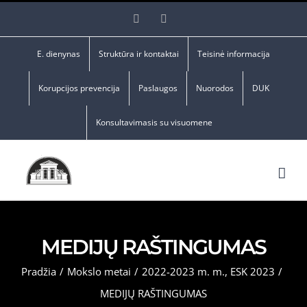
Skip
Facebook
YouTube
to
content
E. dienynas
Struktūra ir kontaktai
Teisinė informacija
Korupcijos prevencija
Paslaugos
Nuorodos
DUK
Konsultavimasis su visuomene
MEDIJŲ RAŠTINGUMAS
Pradžia
/
Mokslo metai
/
2022-2023 m. m.
,
ESK 2023
/
MEDIJŲ RAŠTINGUMAS