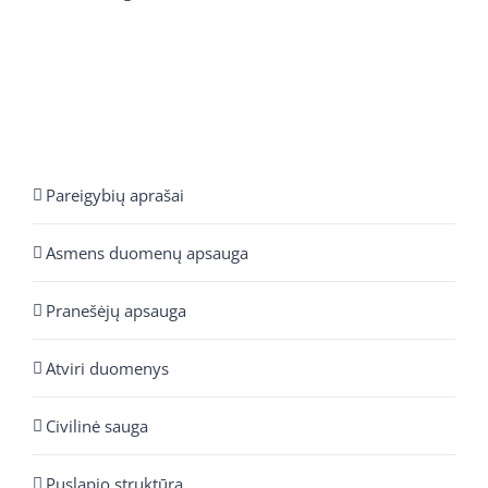
Pareigybių aprašai
Asmens duomenų apsauga
Pranešėjų apsauga
Atviri duomenys
Civilinė sauga
Puslapio struktūra