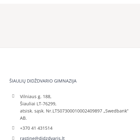
ŠIAULIŲ DIDŽDVARIO GIMNAZIJA
Vilniaus g. 188,
Šiauliai LT-76299,
atsisk. sąsk. Nr.LT507300010002409897 „Swedbank“
AB.
+370 41 431514
rastine@didzdvaris.lt