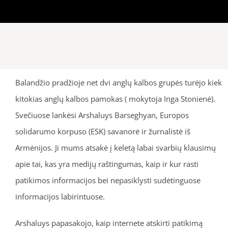
Balandžio pradžioje net dvi anglų kalbos grupės turėjo kiek
kitokias anglų kalbos pamokas ( mokytoja Inga Stonienė).
Svečiuose lankėsi Arshaluys Barseghyan, Europos
solidarumo korpuso (ESK) savanorė ir žurnalistė iš
Armėnijos. Ji mums atsakė į keletą labai svarbių klausimų
apie tai, kas yra medijų raštingumas, kaip ir kur rasti
patikimos informacijos bei nepasiklysti sudėtinguose
informacijos labirintuose.
Arshaluys papasakojo, kaip internete atskirti patikimą