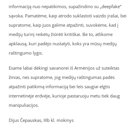
informaciją nuo nepatikimos, supažindino su „deepfake“
sąvoka. Pamatėme, kaip atrodo suklastoti vaizdo įrašai, bei
supratome, kaip juos galime atpažinti, suvokėme, kad į
medijų turinį reikėtų žiūrėti kritiškai. Be to, atlikome
apklausą, kuri padėjo nustatyti, koks yra mūsų medijų
raštingumo lygis.
Esame labai dėkingi savanorei iš Armėnijos už suteiktas
žinias, nes supratome, jog medijų raštingumas padės
atpažinti patikimą informaciją bei leis saugiai elgtis
internetinėje erdvėje, kurioje pastaruoju metu tiek daug
manipuliacijos.
Dijus Čepauskas, IIIb kl. mokinys