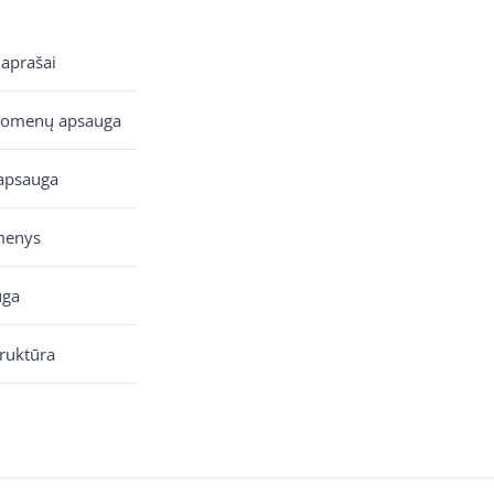
 aprašai
uomenų apsauga
apsauga
menys
uga
truktūra