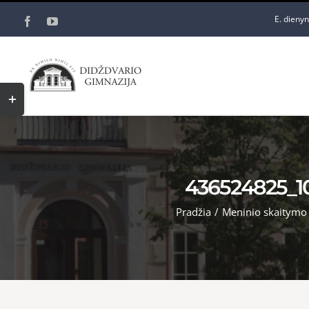
Skip
E. dieny
Facebook
YouTube
to
content
Toggle
Sliding
Bar
Area
436524825_10
Pradžia
/
Meninio skaitymo 