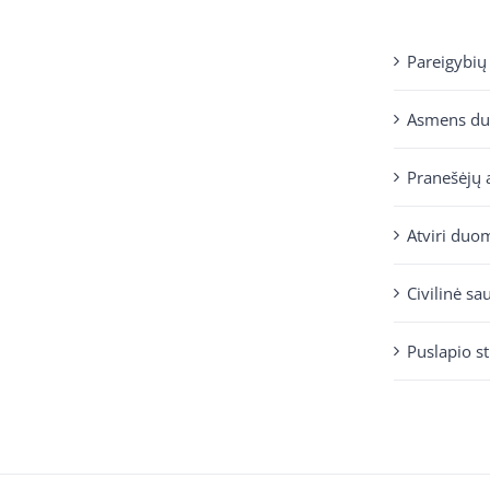
Pareigybių
Asmens d
Pranešėjų 
Atviri duo
Civilinė sa
Puslapio s