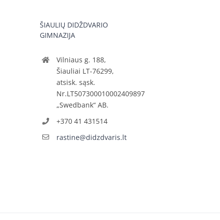
ŠIAULIŲ DIDŽDVARIO
GIMNAZIJA
Vilniaus g. 188,
Šiauliai LT-76299,
atsisk. sąsk.
Nr.LT507300010002409897
„Swedbank“ AB.
+370 41 431514
rastine@didzdvaris.lt