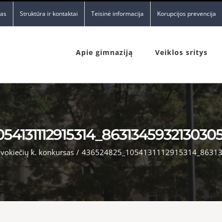
nas
Struktūra ir kontaktai
Teisinė informacija
Korupcijos prevencija
Apie gimnaziją
Veiklos sritys
54131112915314_863134593213030
vokiečių k. konkursas
/
436524825_1054131112915314_86313